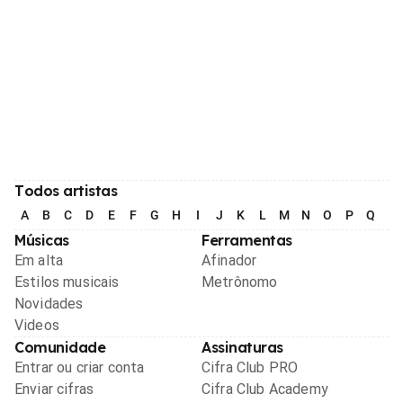
Todos artistas
A
B
C
D
E
F
G
H
I
J
K
L
M
N
O
P
Q
R
Músicas
Ferramentas
Em alta
Afinador
Estilos musicais
Metrônomo
Novidades
Videos
Comunidade
Assinaturas
Entrar ou criar conta
Cifra Club PRO
Enviar cifras
Cifra Club Academy