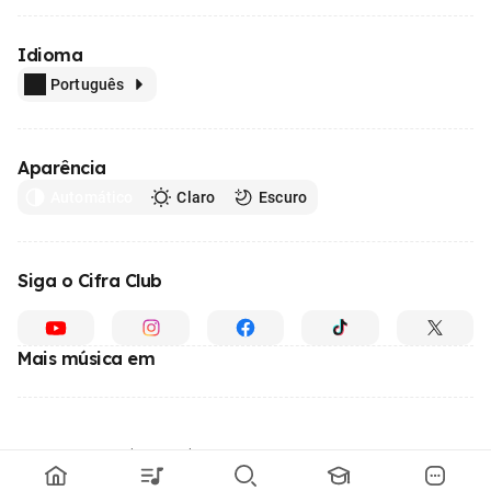
Idioma
Português
Aparência
Automático
Claro
Escuro
Siga o Cifra Club
Mais música em
Feito com
em todo o Brasil
© 1996 - 2026, o maior site de ensino de música do Brasil