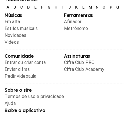
A
B
C
D
E
F
G
H
I
J
K
L
M
N
O
P
Q
R
Músicas
Ferramentas
Em alta
Afinador
Estilos musicais
Metrônomo
Novidades
Videos
Comunidade
Assinaturas
Entrar ou criar conta
Cifra Club PRO
Enviar cifras
Cifra Club Academy
Pedir videoaula
Sobre o site
Termos de uso e privacidade
Ajuda
Baixe o aplicativo