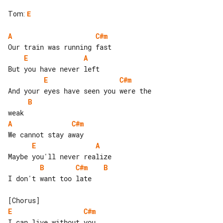
Tom
:
E
A
C#m
E
A
E
C#m
B
A
C#m
E
A
B
C#m
B
I don't want too late

E
C#m