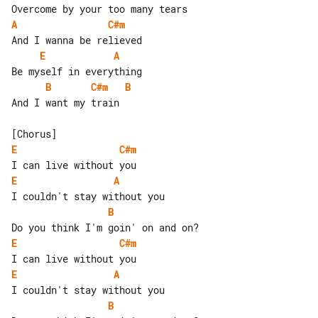
A
C#m
E
A
B
C#m
B
And I want my train

E
C#m
E
A
B
E
C#m
E
A
B