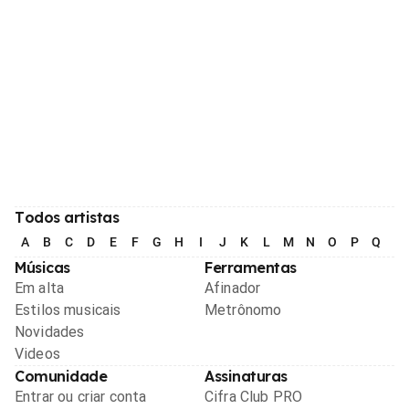
Todos artistas
A
B
C
D
E
F
G
H
I
J
K
L
M
N
O
P
Q
R
Músicas
Ferramentas
Em alta
Afinador
Estilos musicais
Metrônomo
Novidades
Videos
Comunidade
Assinaturas
Entrar ou criar conta
Cifra Club PRO