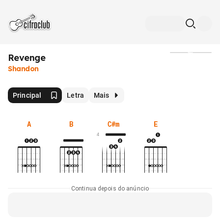
Revenge
Mídia
Shandon
Principal
Letra
Mais
A
B
C#m
E
4
Continua depois do anúncio