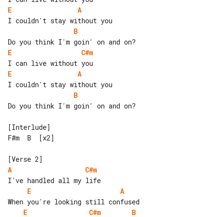
E
A
B
E
C#m
E
A
B
Do you think I'm goin' on and on?

[Interlude]

F#m  B  [x2]

A
C#m
E
A
E
C#m
B