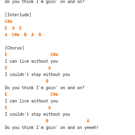
Do you think I'm goin' on and on?

C#m
E
A
E
A
C#m
B
A
B
E
C#m
E
A
B
E
C#m
E
A
B
A
Do you think I'm goin' on and on yeeeh!
