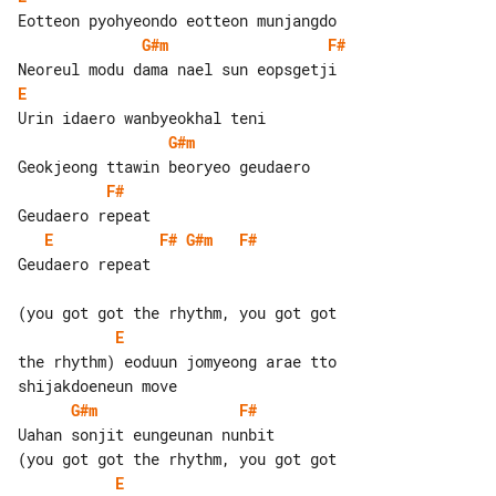
G#m
F#
E
G#m
F#
E
F#
G#m
F#
Geudaero repeat

E
the rhythm) eoduun jomyeong arae tto 

G#m
F#
Uahan sonjit eungeunan nunbit

E