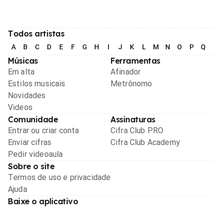
Todos artistas
A
B
C
D
E
F
G
H
I
J
K
L
M
N
O
P
Q
R
Músicas
Ferramentas
Em alta
Afinador
Estilos musicais
Metrônomo
Novidades
Videos
Comunidade
Assinaturas
Entrar ou criar conta
Cifra Club PRO
Enviar cifras
Cifra Club Academy
Pedir videoaula
Sobre o site
Termos de uso e privacidade
Ajuda
Baixe o aplicativo