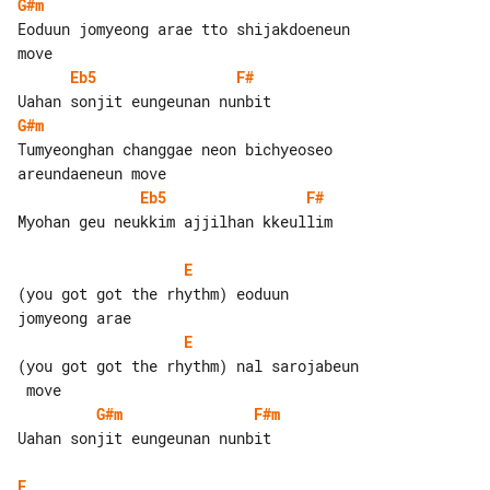
G#m
Eoduun jomyeong arae tto shijakdoeneun 

Eb5
F#
G#m
Tumyeonghan changgae neon bichyeoseo 

Eb5
F#
Myohan geu neukkim ajjilhan kkeullim

E
(you got got the rhythm) eoduun 

E
(you got got the rhythm) nal sarojabeun

G#m
F#m
Uahan sonjit eungeunan nunbit

E