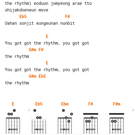
the rhythm) eoduun jomyeong arae tto 

Eb5
F#
Uahan sonjit eungeunan nunbit

E
G#m
F#
E
G#m
Eb5
E
Eb5
Ebm
F#
F#m
6
4