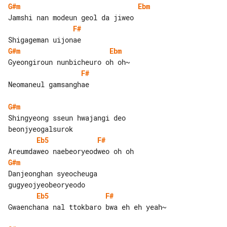
G#m
Ebm
F#
G#m
Ebm
F#
Neomaneul gamsanghae

G#m
Shingyeong sseun hwajangi deo 

Eb5
F#
G#m
Danjeonghan syeocheuga 

Eb5
F#
Gwaenchana nal ttokbaro bwa eh eh yeah~
