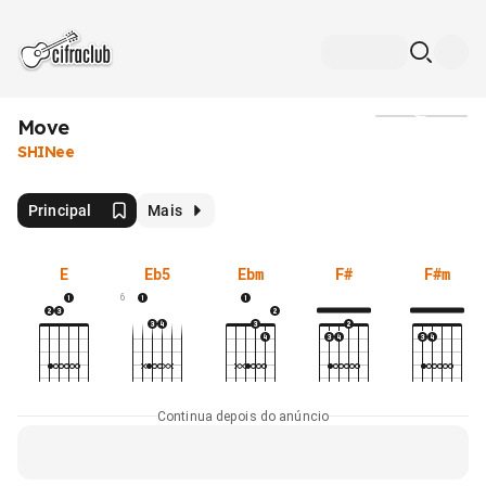
Move
Mídia
SHINee
Principal
Mais
E
Eb5
Ebm
F#
F#m
6
Continua depois do anúncio