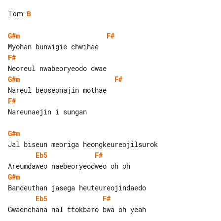
Tom
:
B
G#m
F#
F#
G#m
F#
F#
Nareunaejin i sungan

G#m
Eb5
F#
G#m
Eb5
F#
Gwaenchana nal ttokbaro bwa oh yeah
