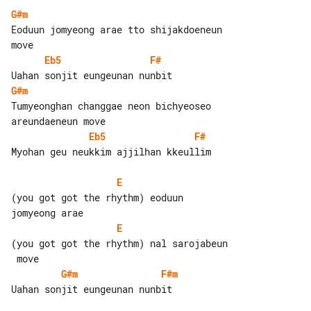
G#m
Eoduun jomyeong arae tto shijakdoeneun 

Eb5
F#
G#m
Tumyeonghan changgae neon bichyeoseo 

Eb5
F#
Myohan geu neukkim ajjilhan kkeullim

E
(you got got the rhythm) eoduun 

E
(you got got the rhythm) nal sarojabeun

G#m
F#m
Uahan sonjit eungeunan nunbit
