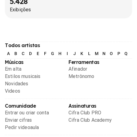
5.428
Exibições
Todos artistas
A
B
C
D
E
F
G
H
I
J
K
L
M
N
O
P
Q
R
Músicas
Ferramentas
Em alta
Afinador
Estilos musicais
Metrônomo
Novidades
Videos
Comunidade
Assinaturas
Entrar ou criar conta
Cifra Club PRO
Enviar cifras
Cifra Club Academy
Pedir videoaula