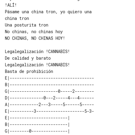
!ALÍ!

Pásame una china tron, yo quiero una 

china tron

Una posturita tron

No chinas, no chinas hoy

NO CHINAS, NO CHINAS HOY!

Legalegalización !CANNABIS!

De calidad y barato

Legalegalización !CANNABIS!

E|-----------------------------------

B|-----------------------------------

G|--------------------0-----2--------

D|--------------0---2-----4---4------

A|------------2---3-----5------5-----

E|----------3--------------------5-3-

E|------------------------| 

B|------------------------| 

G|--------0---------------| 
