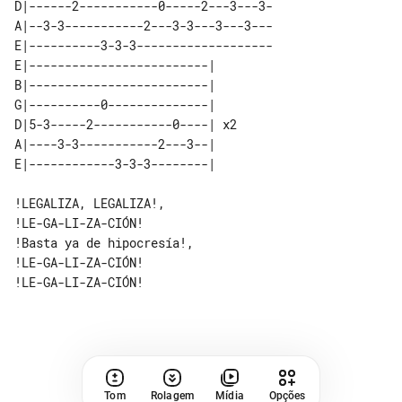
D|------2-----------0-----2---3---3-

A|--3-3-----------2---3-3---3---3---

E|----------3-3-3-------------------

E|-------------------------|    

B|-------------------------|    

G|----------0--------------|    

D|5-3-----2-----------0----| x2 

A|----3-3-----------2---3--|    

!LEGALIZA, LEGALIZA!, 

!LE-GA-LI-ZA-CIÓN!

!Basta ya de hipocresía!, 

!LE-GA-LI-ZA-CIÓN!

!LE-GA-LI-ZA-CIÓN!

Tom
Rolagem
Mídia
Opções