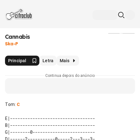
Cannabis
Mídia
Ska-P
Principal
Letra
Mais
Continua depois do anúncio
Tom
:
C
E|----------------------------------

B|----------------------------------

G|--------0-------------------------

D|------2-----------0-----2---3---3-
