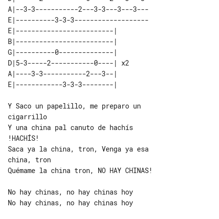
A|--3-3-----------2---3-3---3---3---

E|----------3-3-3-------------------

E|-------------------------|    

B|-------------------------|    

G|----------0--------------|    

D|5-3-----2-----------0----| x2 

A|----3-3-----------2---3--|    

Y Saco un papelillo, me preparo un 

cigarrillo

Y una china pal canuto de hachís 

!HACHÍS!

Saca ya la china, tron, Venga ya esa 

china, tron

Quémame la china tron, NO HAY CHINAS!

No hay chinas, no hay chinas hoy

No hay chinas, no hay chinas hoy
