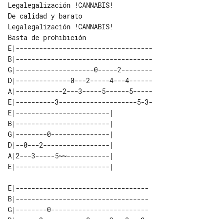
Legalegalización !CANNABIS!

De calidad y barato

Legalegalización !CANNABIS!

E|-----------------------------------

B|-----------------------------------

G|--------------------0-----2--------

D|--------------0---2-----4---4------

A|------------2---3-----5------5-----

E|----------3--------------------5-3-

E|------------------------| 

B|------------------------| 

G|--------0---------------| 

D|--0---2-----------------| 

A|2---3-----5~~-----------| 

E|----------------------------------

B|----------------------------------

G|--------0-------------------------
