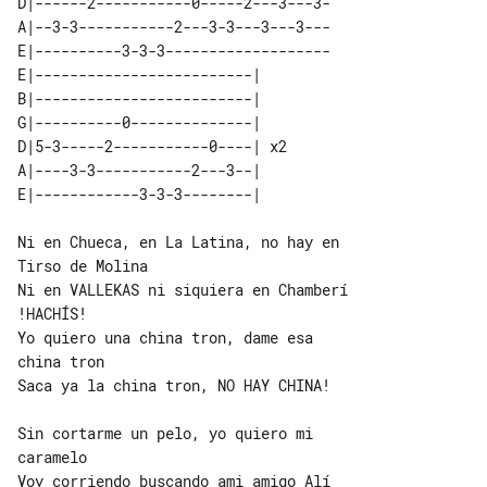
D|------2-----------0-----2---3---3-

A|--3-3-----------2---3-3---3---3---

E|----------3-3-3-------------------

E|-------------------------|    

B|-------------------------|    

G|----------0--------------|    

D|5-3-----2-----------0----| x2 

A|----3-3-----------2---3--|    

Ni en Chueca, en La Latina, no hay en 

Tirso de Molina

Ni en VALLEKAS ni siquiera en Chamberí 

Yo quiero una china tron, dame esa 

china tron

Saca ya la china tron, NO HAY CHINA!

Sin cortarme un pelo, yo quiero mi 

caramelo

Voy corriendo buscando ami amigo Alí 
