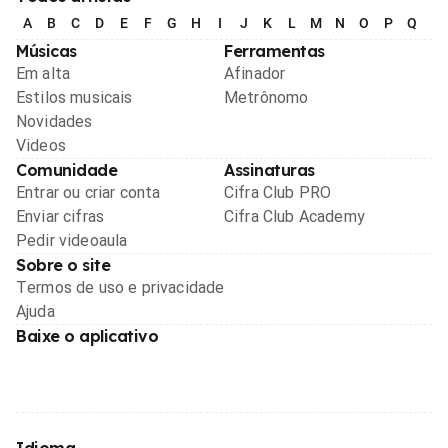
A
B
C
D
E
F
G
H
I
J
K
L
M
N
O
P
Q
R
Músicas
Ferramentas
Em alta
Afinador
Estilos musicais
Metrônomo
Novidades
Videos
Comunidade
Assinaturas
Entrar ou criar conta
Cifra Club PRO
Enviar cifras
Cifra Club Academy
Pedir videoaula
Sobre o site
Termos de uso e privacidade
Ajuda
Baixe o aplicativo
Idioma