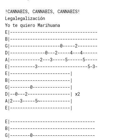
!CANNABIS, CANNABIS, CANNABIS!

Legalegalización

E|-----------------------------------

B|-----------------------------------

G|--------------------0-----2--------

D|--------------0---2-----4---4------

A|------------2---3-----5------5-----

E|----------3--------------------5-3-

E|------------------------|    

B|------------------------|    

G|--------0---------------|    

D|--0---2-----------------| x2 

A|2---3-----5~------------|    

E|----------------------------------

B|----------------------------------

G|--------0-------------------------
