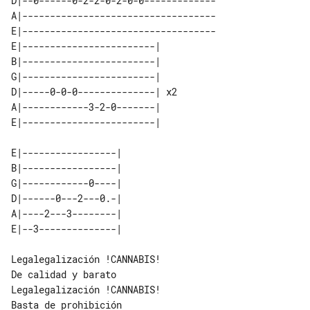
D|--0------0-2-2-0-2-0-0-------------

A|-----------------------------------

E|-----------------------------------

E|------------------------|    

B|------------------------|    

G|------------------------|    

D|-----0-0-0--------------| x2 

A|------------3-2-0-------|    

E|-----------------| 

B|-----------------| 

G|------------0----| 

D|------0---2---0.-| 

A|----2---3--------| 

Legalegalización !CANNABIS!

De calidad y barato

Legalegalización !CANNABIS!

Basta de prohibición
