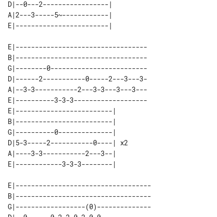
D|--0---2-----------------| 

A|2---3-----5~------------| 

E|----------------------------------

B|----------------------------------

G|--------0-------------------------

D|------2-----------0-----2---3---3-

A|--3-3-----------2---3-3---3---3---

E|----------3-3-3-------------------

E|-------------------------|    

B|-------------------------|    

G|----------0--------------|    

D|5-3-----2-----------0----| x2 

A|----3-3-----------2---3--|    

E|-----------------------------------

B|-----------------------------------

G|------------------(0)--------------
