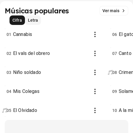
Músicas populares
Ver mais
Cifra
Letra
Cannabis
El gat
01
06
El vals del obrero
Canto 
02
07
Niño soldado
Crimen
03
08
Mis Colegas
Solame
04
09
El Olvidado
A la m
05
10