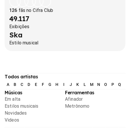
126
fãs no Cifra Club
49.117
Exibições
Ska
Estilo musical
Todos artistas
A
B
C
D
E
F
G
H
I
J
K
L
M
N
O
P
Q
R
Músicas
Ferramentas
Em alta
Afinador
Estilos musicais
Metrônomo
Novidades
Videos