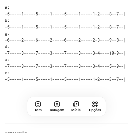
e: 

-5-----1-----5-----1-----5-----1-----1-2----8--7--|

b: 

-5-----1-----5-----1-----5-----1-----1-2----8--7--|

g: 

-6-----2-----6-----2-----6-----2-----2-3----9--8--|

d: 

-7-----3-----7-----3-----7-----3-----3-4----10-9--|

a: 

-7-----3-----7-----3-----7-----3-----3-4----5--9--|

e: 

Tom
Rolagem
Mídia
Opções