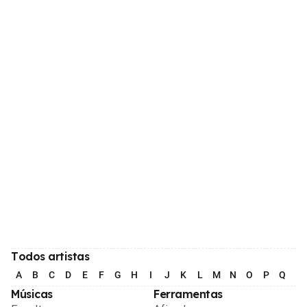
Todos artistas
A
B
C
D
E
F
G
H
I
J
K
L
M
N
O
P
Q
R
Músicas
Ferramentas