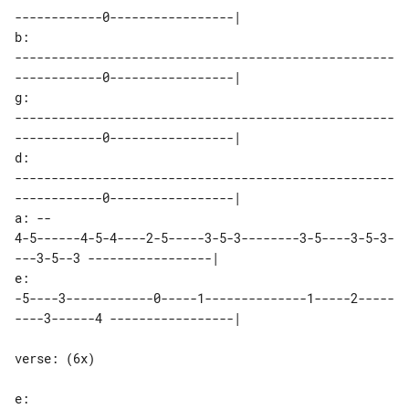
------------0-----------------|

b: 

----------------------------------------------------
------------0-----------------|

g: 

----------------------------------------------------
------------0-----------------|

d: 

----------------------------------------------------
------------0-----------------|

a: -- 

4-5------4-5-4----2-5-----3-5-3--------3-5----3-5-3-
---3-5--3 -----------------|

e: 

-5----3------------0-----1--------------1-----2-----
----3------4 -----------------|

verse: (6x)

e: 
