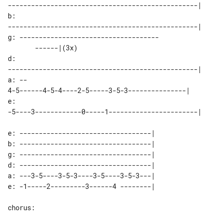
-------------------------------------------------|

b: 

-------------------------------------------------|

g: ------------------------------------

       ------|(3x)

d: 

-------------------------------------------------|

a: -- 

4-5------4-5-4----2-5-----3-5-3---------------|

e: 

-5----3------------0-----1-----------------------|

e: ----------------------------------|

b: ----------------------------------|

g: ----------------------------------|

d: ----------------------------------|

a: ---3-5----3-5-3----3-5----3-5-3---|

e: -1-----2---------3------4 --------|

chorus:
