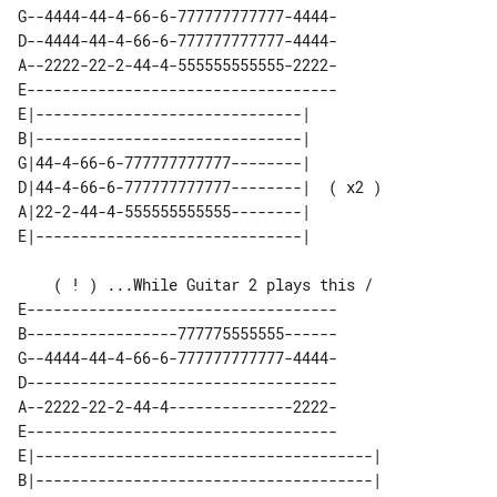
G--4444-44-4-66-6-777777777777-4444-

D--4444-44-4-66-6-777777777777-4444-

A--2222-22-2-44-4-555555555555-2222-

E-----------------------------------

E|------------------------------|         

B|------------------------------|         

G|44-4-66-6-777777777777--------|         

D|44-4-66-6-777777777777--------|  ( x2 ) 

A|22-2-44-4-555555555555--------|         

    ( ! ) ...While Guitar 2 plays this /

E-----------------------------------

B-----------------777775555555------

G--4444-44-4-66-6-777777777777-4444-

D-----------------------------------

A--2222-22-2-44-4--------------2222-

E-----------------------------------

E|--------------------------------------|         

B|--------------------------------------|         
