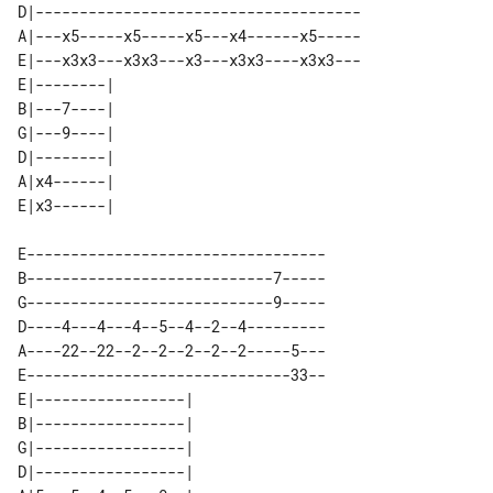
D|-------------------------------------

A|---x5-----x5-----x5---x4------x5-----

E|---x3x3---x3x3---x3---x3x3----x3x3---

E|--------| 

B|---7----| 

G|---9----| 

D|--------| 

A|x4------| 

E----------------------------------

B----------------------------7-----

G----------------------------9-----

D----4---4---4--5--4--2--4---------

A----22--22--2--2--2--2--2-----5---

E------------------------------33--

E|-----------------| 

B|-----------------| 

G|-----------------| 

D|-----------------| 
