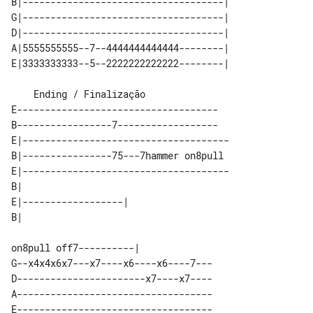
B|------------------------------------| 

G|------------------------------------| 

D|------------------------------------| 

A|5555555555--7--4444444444444--------| 

E------------------------------------

B-----------------7------------------

E|-------------------------------------

B|----------------75---7hammer on8pull 

E|-------------------------------------

B|                                     

E|------------------| 

on8pull off7----------|

G--x4x4x6x7---x7----x6----x6----7---

D-----------------------x7----x7----

A-----------------------------------

E-----------------------------------
