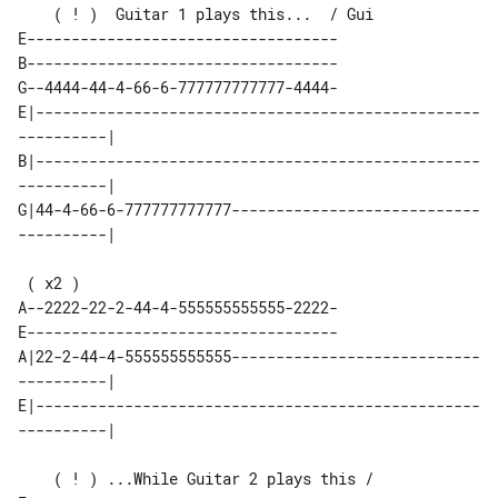
    ( ! )  Guitar 1 plays this...  / Gui

E-----------------------------------

B-----------------------------------

G--4444-44-4-66-6-777777777777-4444-

E|--------------------------------------------------
----------| 

B|--------------------------------------------------
----------| 

G|44-4-66-6-777777777777----------------------------
 ( x2 )

A--2222-22-2-44-4-555555555555-2222-

E-----------------------------------

A|22-2-44-4-555555555555----------------------------
----------| 

E|--------------------------------------------------
    ( ! ) ...While Guitar 2 plays this /
