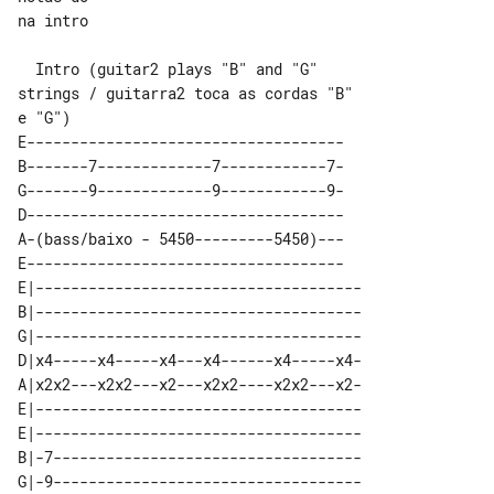
na intro

  Intro (guitar2 plays "B" and "G" 

strings / guitarra2 toca as cordas "B" 

E------------------------------------

B-------7-------------7------------7-

G-------9-------------9------------9-

D------------------------------------

A-(bass/baixo - 5450---------5450)---

E------------------------------------

E|-------------------------------------

B|-------------------------------------

G|-------------------------------------

D|x4-----x4-----x4---x4------x4-----x4-

A|x2x2---x2x2---x2---x2x2----x2x2---x2-

E|-------------------------------------

E|-------------------------------------

B|-7-----------------------------------

G|-9-----------------------------------
