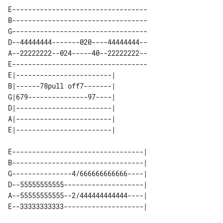
E----------------------------------

B----------------------------------

G----------------------------------

D--44444444-------020----44444444--

A--22222222--024-----40--22222222--

E----------------------------------

E|------------------------| 

B|------78pull off7-------| 

G|679---------------97----| 

D|------------------------| 

A|------------------------| 

E---------------------------------| 

B---------------------------------| 

G---------------4/666666666666----| 

D--55555555555--------------------| 

A--55555555555--2/444444444444----| 
