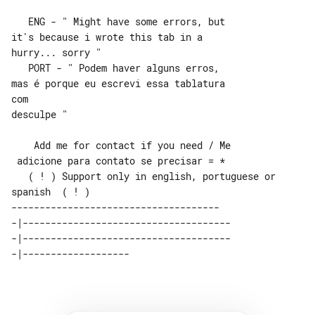
   ENG - " Might have some errors, but 

it's because i wrote this tab in a 

hurry... sorry "

   PORT - " Podem haver alguns erros, 

mas é porque eu escrevi essa tablatura 

com

desculpe "

    Add me for contact if you need / Me

   ( ! ) Support only in english, portuguese or 
spanish  ( ! )

-------------------------------------

-|-------------------------------------

-|-------------------------------------
