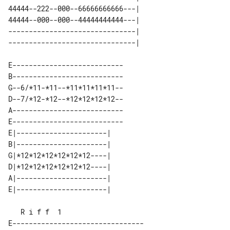
44444--222--000--66666666666---| 

44444--000--000--44444444444---| 

-------------------------------| 

E---------------------------

B---------------------------

G--6/*11-*11--*11*11*11*11--

D--7/*12-*12--*12*12*12*12--

A---------------------------

E---------------------------

E|----------------------| 

B|----------------------| 

G|*12*12*12*12*12*12----| 

D|*12*12*12*12*12*12----| 

A|----------------------| 

E--------------------------------
