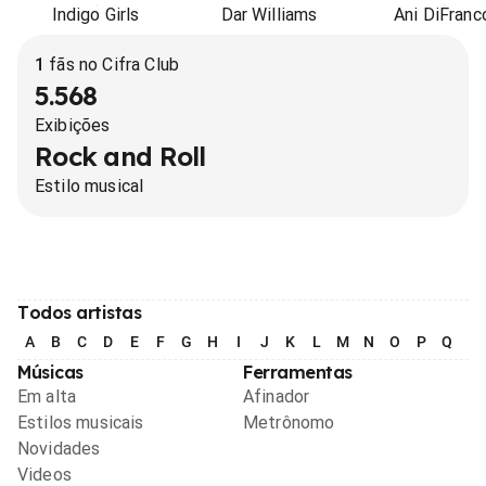
Indigo Girls
Dar Williams
Ani DiFranc
1
fãs no Cifra Club
5.568
Exibições
Rock and Roll
Estilo musical
Todos artistas
A
B
C
D
E
F
G
H
I
J
K
L
M
N
O
P
Q
R
Músicas
Ferramentas
Em alta
Afinador
Estilos musicais
Metrônomo
Novidades
Videos