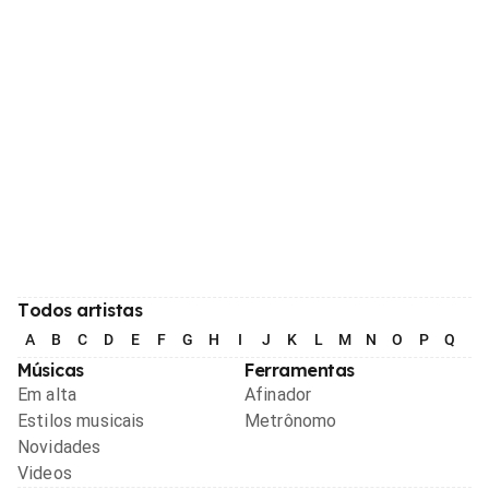
Todos artistas
A
B
C
D
E
F
G
H
I
J
K
L
M
N
O
P
Q
R
Músicas
Ferramentas
Em alta
Afinador
Estilos musicais
Metrônomo
Novidades
Videos