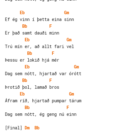
Eb
Gm
Bb
F
Eb
Gm
Bb
F
Eb
Gm
Bb
F
Eb
Gm
Bb
F
Dag sem nótt, ég geng nú einn

[Final] 
Dm
Bb