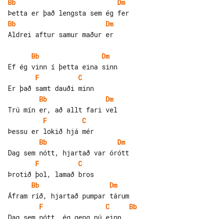
Bb
Dm
Bb
Dm
Aldrei aftur samur maður er

Bb
Dm
F
C
Bb
Dm
F
C
Bb
Dm
F
C
Bb
Dm
F
C
Bb
Dag sem nótt, ég geng nú einn
