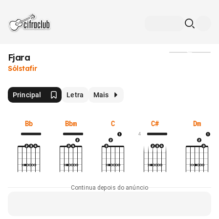
Fjara
Mídia
Sólstafir
Principal
Letra
Mais
Bb
Bbm
C
C#
Dm
4
Continua depois do anúncio