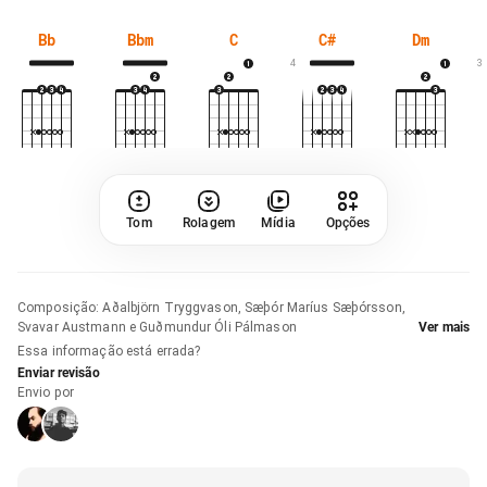
Bb
Bbm
C
C#
Dm
4
3
Tom
Rolagem
Mídia
Opções
Composição
:
Aðalbjörn Tryggvason, Sæþór Maríus Sæþórsson,
Svavar Austmann e Guðmundur Óli Pálmason
Ver mais
Essa informação está errada?
Enviar revisão
Envio por