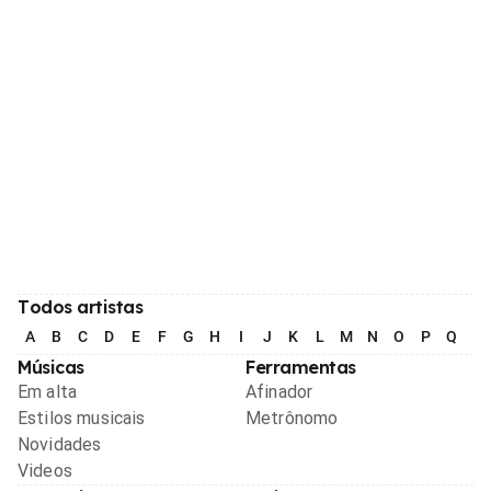
Todos artistas
A
B
C
D
E
F
G
H
I
J
K
L
M
N
O
P
Q
R
Músicas
Ferramentas
Em alta
Afinador
Estilos musicais
Metrônomo
Novidades
Videos