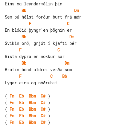
Bb
Dm
F
C
Bb
Dm
F
C
Bb
Dm
F
C
Bb
Lygar eins og nöðrubit

( 
Fm
Eb
Bbm
C#
( 
Fm
Eb
Bbm
C#
( 
Fm
Eb
Bbm
C#
( 
Fm
Eb
Bbm
C#
( 
Fm
Eb
Bbm
C#
 )
