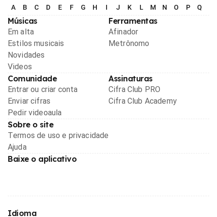
A
B
C
D
E
F
G
H
I
J
K
L
M
N
O
P
Q
R
Músicas
Ferramentas
Em alta
Afinador
Estilos musicais
Metrônomo
Novidades
Videos
Comunidade
Assinaturas
Entrar ou criar conta
Cifra Club PRO
Enviar cifras
Cifra Club Academy
Pedir videoaula
Sobre o site
Termos de uso e privacidade
Ajuda
Baixe o aplicativo
Idioma