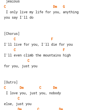
C
Dm
G
 I only live my life for you, anything 

you say I'll do

C
F
C
F
C
for you, just you

C
Dm
C
Dm
C
Dm
C
Dm