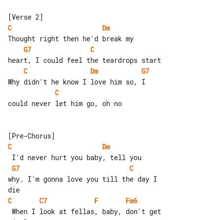
C
Dm
G7
C
C
Dm
G7
C
could never let him go, oh no

C
Dm
G7
C
why. I'm gonna love you till the day I 

C
C7
F
Fm6
 When I look at fellas, baby, don't get
