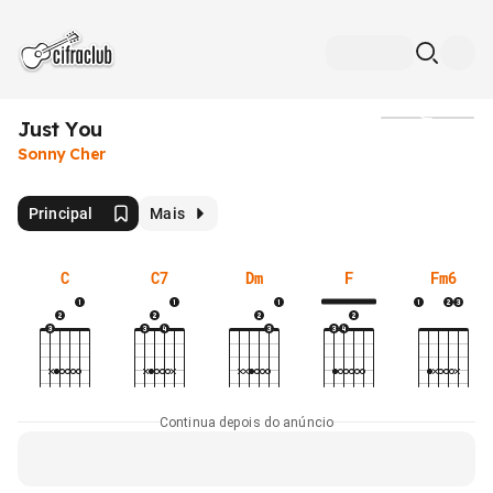
Just You
Mídia
Sonny Cher
Principal
Mais
C
C7
Dm
F
Fm6
Continua depois do anúncio