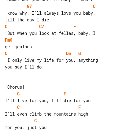
G7
C
 know why, I'll always love you baby, 

C
C7
F
Fm6
C
Dm
G
 I only live my life for you, anything 

you say I'll do

C
F
C
F
C
for you, just you
