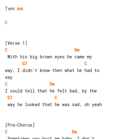
Tom
:
Am
C
C
Dm
G7
C
way, I didn't know then what he had to 

C
Dm
G7
C
 way he looked that he was sad, oh yeah

C
Dm