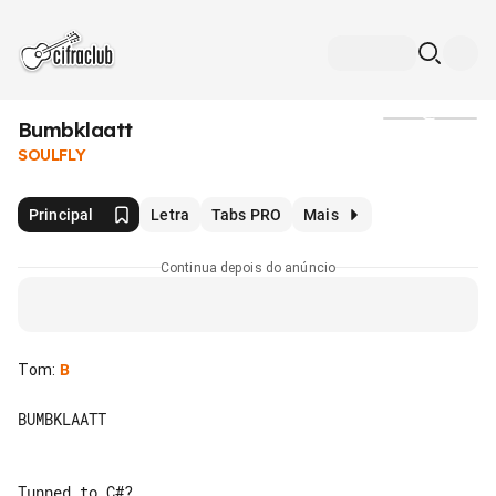
Bumbklaatt
Mídia
SOULFLY
Principal
Letra
Tabs PRO
Mais
Continua depois do anúncio
Tom
:
B
BUMBKLAATT
