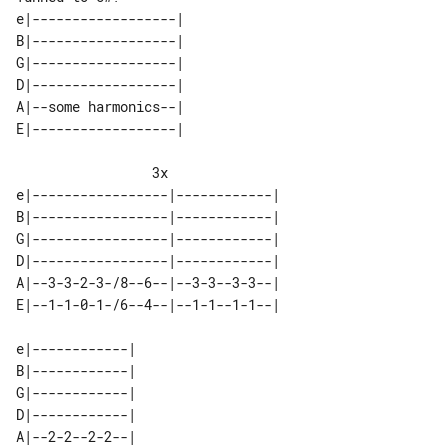
e|------------------| 

B|------------------| 

G|------------------| 

D|------------------| 

A|--some harmonics--| 

                 3x

e|-----------------|------------| 

B|-----------------|------------| 

G|-----------------|------------| 

D|-----------------|------------| 

A|--3-3-2-3-/8--6--|--3-3--3-3--| 

e|------------| 

B|------------| 

G|------------| 

D|------------| 

A|--2-2--2-2--| 
