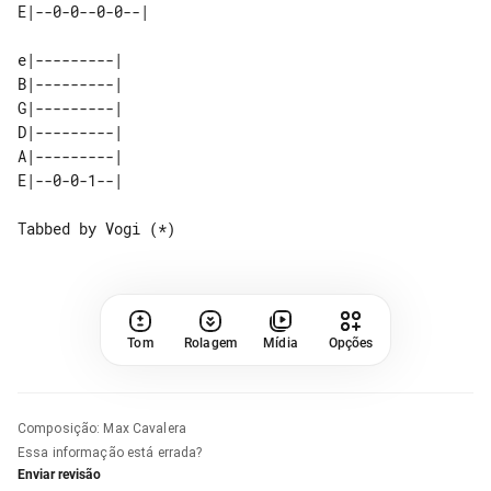
e|---------| 

B|---------| 

G|---------| 

D|---------| 

A|---------| 

Tom
Rolagem
Mídia
Opções
Composição
:
Max Cavalera
Essa informação está errada?
Enviar revisão