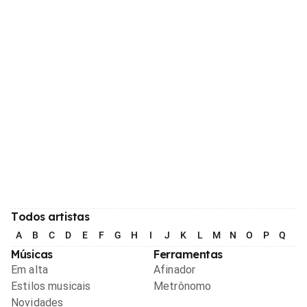
Todos artistas
A
B
C
D
E
F
G
H
I
J
K
L
M
N
O
P
Q
R
Músicas
Ferramentas
Em alta
Afinador
Estilos musicais
Metrônomo
Novidades