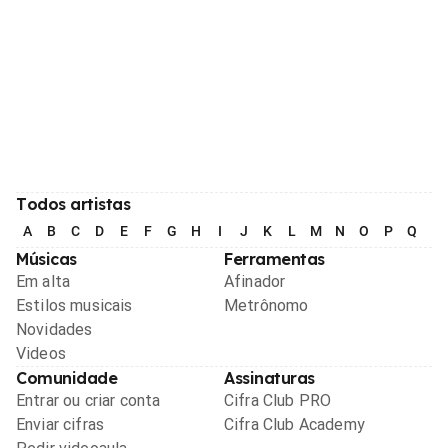
Todos artistas
A
B
C
D
E
F
G
H
I
J
K
L
M
N
O
P
Q
R
Músicas
Ferramentas
Em alta
Afinador
Estilos musicais
Metrônomo
Novidades
Videos
Comunidade
Assinaturas
Entrar ou criar conta
Cifra Club PRO
Enviar cifras
Cifra Club Academy