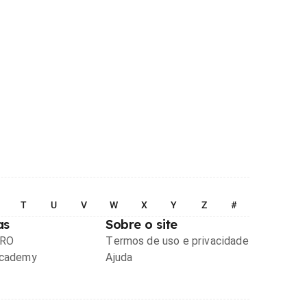
T
U
V
W
X
Y
Z
#
as
Sobre o site
PRO
Termos de uso e privacidade
Academy
Ajuda