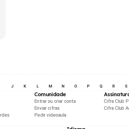
I
J
K
L
M
N
O
P
Q
R
S
Comunidade
Assinatur
Entrar ou criar conta
Cifra Club 
Enviar cifras
Cifra Club 
ordes
Pedir videoaula