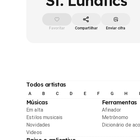
St. Lunatics
Favoritar
Compartilhar
Enviar cifra
Todos artistas
A
B
C
D
E
F
G
H
Músicas
Ferramentas
Em alta
Afinador
Estilos musicais
Metrônomo
Novidades
Dicionário de ac
Videos