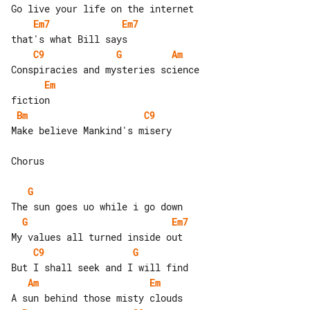
Em7
Em7
C9
G
Am
Em
Bm
C9
Make believe Mankind's misery

Chorus

G
G
Em7
C9
G
Am
Em