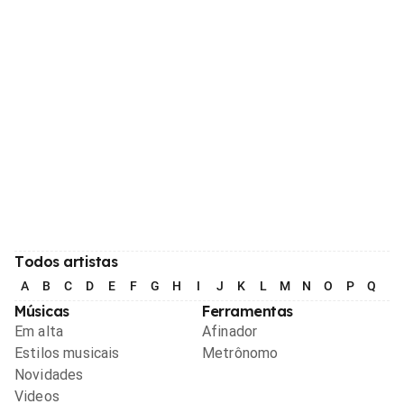
Todos artistas
A
B
C
D
E
F
G
H
I
J
K
L
M
N
O
P
Q
R
Músicas
Ferramentas
Em alta
Afinador
Estilos musicais
Metrônomo
Novidades
Videos