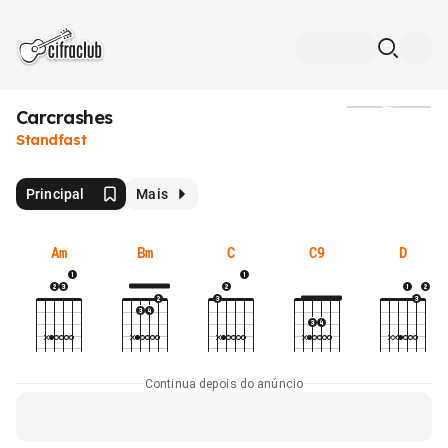
Carcrashes
Mídia
Standfast
Principal
Mais
Am
Bm
C
C9
D
Continua depois do anúncio