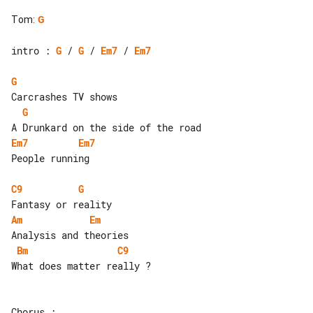
Tom
:
G
intro : 
G
 / 
G
 / 
Em7
 / 
Em7
G
G
Em7
Em7
People running

C9
G
Am
Em
Bm
C9
What does matter really ?
