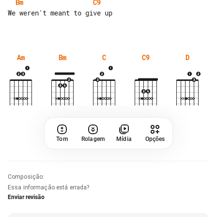
Bm
C9
We weren't meant to give up

Am
Bm
C
C9
D
Tom
Rolagem
Mídia
Opções
Composição
:
Essa informação está errada?
Enviar revisão