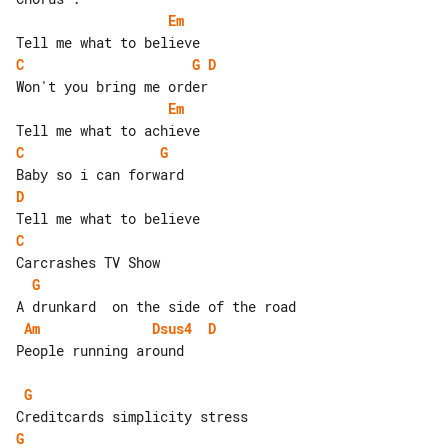
Em
C
G
D
Em
C
G
D
C
G
Am
Dsus4
D
People running around

G
G