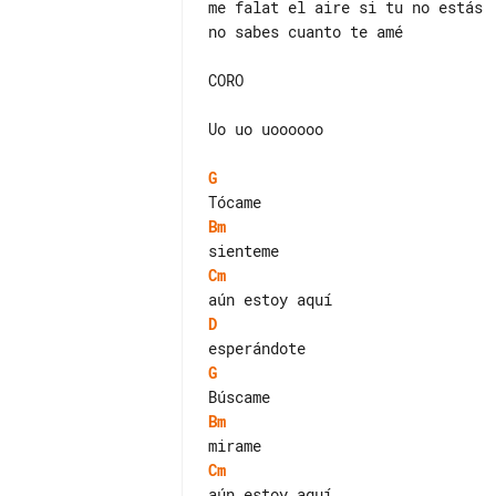
me falat el aire si tu no estás

no sabes cuanto te amé

CORO

Uo uo uoooooo

G
Bm
Cm
D
G
Bm
Cm