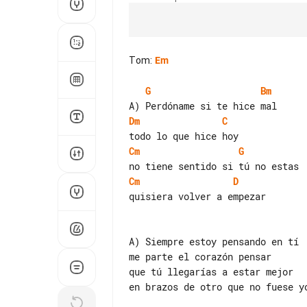
Tom
:
Em
G
Bm
Dm
C
Cm
G
Cm
D
quisiera volver a empezar

A) Siempre estoy pensando en tí

me parte el corazón pensar

que tú llegarías a estar mejor

en brazos de otro que no fuese yo