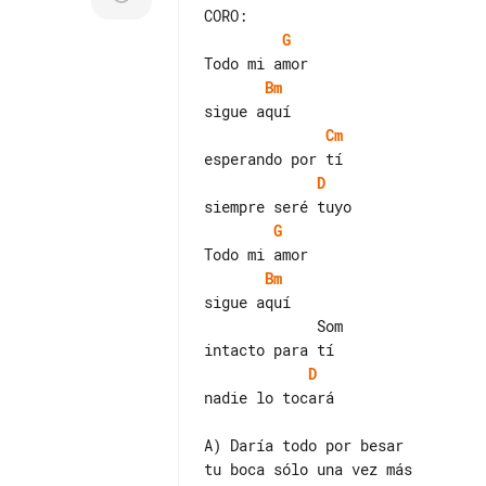
G
Bm
Cm
D
G
Bm
sigue aquí

             Som

D
nadie lo tocará

A) Daría todo por besar

tu boca sólo una vez más
