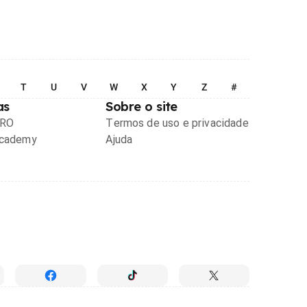
T
U
V
W
X
Y
Z
#
as
Sobre o site
PRO
Termos de uso e privacidade
Academy
Ajuda