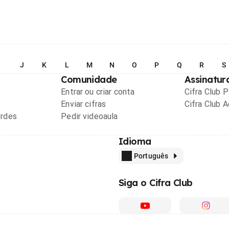
I
J
K
L
M
N
O
P
Q
R
S
Comunidade
Assinatur
Entrar ou criar conta
Cifra Club 
Enviar cifras
Cifra Club 
ordes
Pedir videoaula
Idioma
Português
Siga o Cifra Club