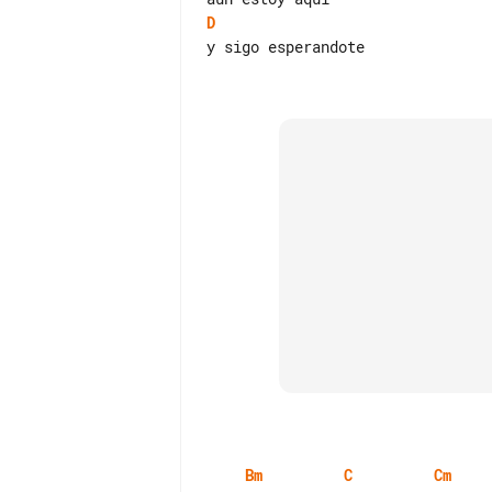
D
y sigo esperandote

Bm
C
Cm