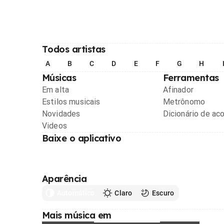
Todos artistas
A
B
C
D
E
F
G
H
Músicas
Ferramentas
Em alta
Afinador
Estilos musicais
Metrônomo
Novidades
Dicionário de ac
Videos
Baixe o aplicativo
Aparência
Automático
Claro
Escuro
Mais música em