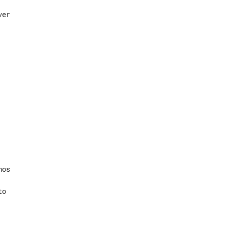
er

o
