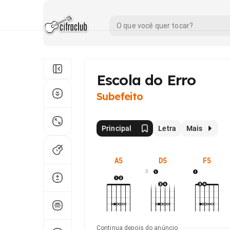
Escola do Erro
Subefeito
Principal
Letra
Mais
A5
D5
F5
5
Continua depois do anúncio