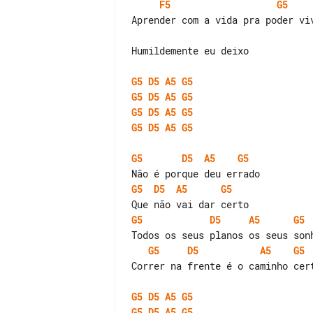
F5
G5
Aprender com a vida pra poder viv
Humildemente eu deixo

G5
D5
A5
G5
G5
D5
A5
G5
G5
D5
A5
G5
G5
D5
A5
G5
G5
D5
A5
G5
G5
D5
A5
G5
G5
D5
A5
G5
G5
D5
A5
G5
Correr na frente é o caminho cert
G5
D5
A5
G5
G5
D5
A5
G5