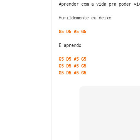
Aprender com a vida pra poder viv
Humildemente eu deixo

G5
D5
A5
G5
E aprendo

G5
D5
A5
G5
G5
D5
A5
G5
G5
D5
A5
G5