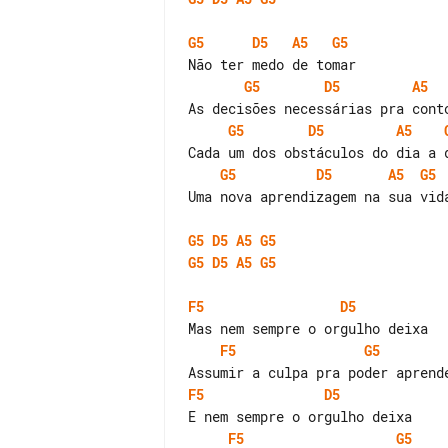
G5
D5
A5
G5
G5
D5
A5
G5
D5
A5
G5
D5
A5
G5
Uma nova aprendizagem na sua vida
G5
D5
A5
G5
G5
D5
A5
G5
F5
D5
F5
G5
F5
D5
F5
G5