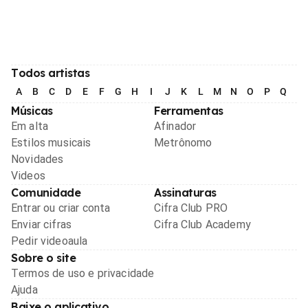
Todos artistas
A
B
C
D
E
F
G
H
I
J
K
L
M
N
O
P
Q
R
Músicas
Ferramentas
Em alta
Afinador
Estilos musicais
Metrônomo
Novidades
Videos
Comunidade
Assinaturas
Entrar ou criar conta
Cifra Club PRO
Enviar cifras
Cifra Club Academy
Pedir videoaula
Sobre o site
Termos de uso e privacidade
Ajuda
Baixe o aplicativo