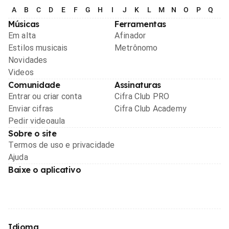
A
B
C
D
E
F
G
H
I
J
K
L
M
N
O
P
Q
R
Músicas
Ferramentas
Em alta
Afinador
Estilos musicais
Metrônomo
Novidades
Videos
Comunidade
Assinaturas
Entrar ou criar conta
Cifra Club PRO
Enviar cifras
Cifra Club Academy
Pedir videoaula
Sobre o site
Termos de uso e privacidade
Ajuda
Baixe o aplicativo
Idioma