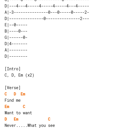
D|---4---4-----4-----4-----4---4-----

A|-3---------------0---0-----0-----2-

D|---------------0---------------2---

E|--0----- 

B|----0--- 

G|------0- 

D|4------- 

A|-------- 

[Intro]

C, D, Em (x2)

C
D
Em
Em
C
D
Em
C