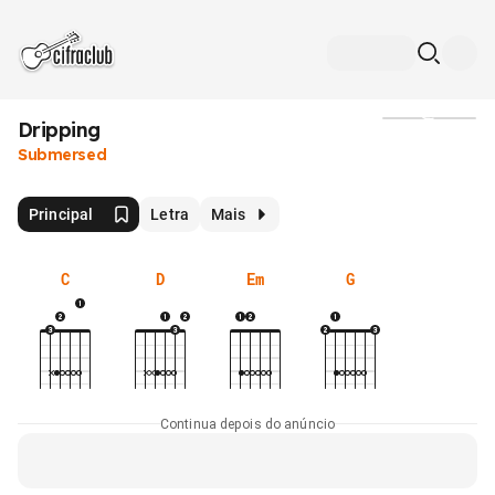
Dripping
Mídia
Submersed
Principal
Letra
Mais
C
D
Em
G
Continua depois do anúncio