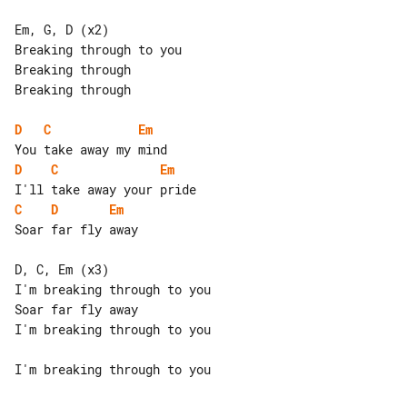
Em, G, D (x2)

Breaking through to you

Breaking through

Breaking through

D
C
Em
D
C
Em
C
D
Em
Soar far fly away

D, C, Em (x3)

I'm breaking through to you

Soar far fly away

I'm breaking through to you
