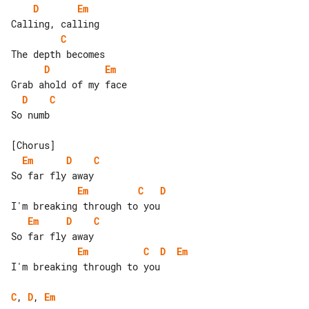
D
Em
C
D
Em
D
C
So numb

Em
D
C
Em
C
D
Em
D
C
Em
C
D
Em
I'm breaking through to you

C
, 
D
, 
Em