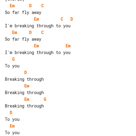
Em
D
C
Em
C
D
Em
D
C
Em
Em
G
D
Em
Em
G
D
Em
To you
