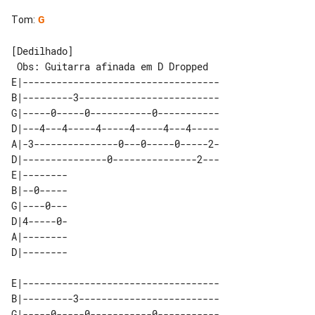
Tom
:
G
[Dedilhado]

 Obs: Guitarra afinada em D Dropped

E|-----------------------------------

B|---------3-------------------------

G|-----0-----0-----------0-----------

D|---4---4-----4-----4-----4---4-----

A|-3---------------0---0-----0-----2-

D|---------------0---------------2---

E|-------- 

B|--0----- 

G|----0--- 

D|4-----0- 

A|-------- 

E|-----------------------------------

B|---------3-------------------------

G|-----0-----0-----------0-----------
