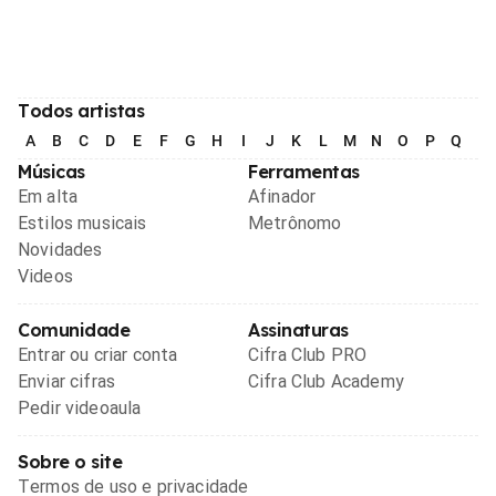
Todos artistas
A
B
C
D
E
F
G
H
I
J
K
L
M
N
O
P
Q
R
Músicas
Ferramentas
Em alta
Afinador
Estilos musicais
Metrônomo
Novidades
Videos
Comunidade
Assinaturas
Entrar ou criar conta
Cifra Club PRO
Enviar cifras
Cifra Club Academy
Pedir videoaula
Sobre o site
Termos de uso e privacidade