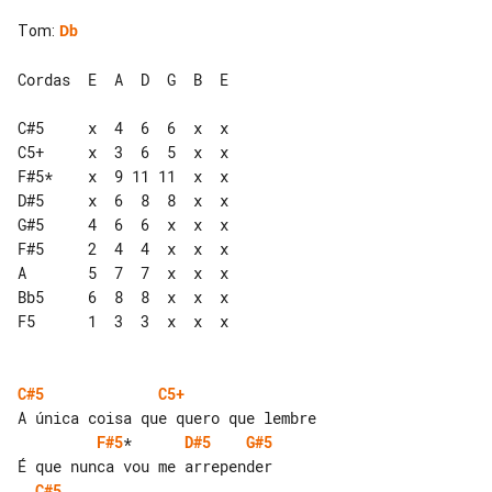
Tom
:
Db
Cordas  E  A  D  G  B  E

C#5     x  4  6  6  x  x

C5+     x  3  6  5  x  x

F#5*    x  9 11 11  x  x

D#5     x  6  8  8  x  x

G#5     4  6  6  x  x  x

F#5     2  4  4  x  x  x

A       5  7  7  x  x  x

Bb5     6  8  8  x  x  x

F5      1  3  3  x  x  x

C#5
C5+
F#5
*      
D#5
G#5
C#5