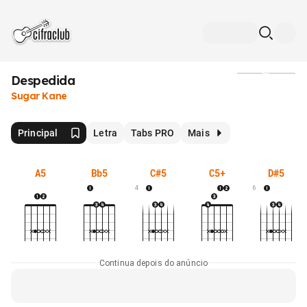
Despedida
Mídia
Sugar Kane
Principal
Letra
Tabs PRO
Mais
A5
Bb5
C#5
C5+
D#5
4
6
Continua depois do anúncio