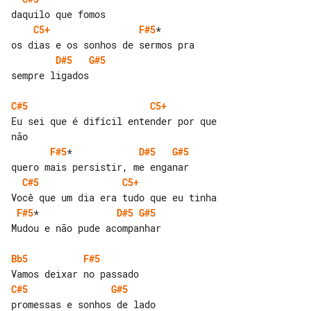
C5+
F#5
*     

D#5
G#5
sempre ligados

C#5
C5+
Eu sei que é difícil entender por que 

F#5
*            
D#5
G#5
C#5
C5+
F#5
*              
D#5
G#5
Mudou e não pude acompanhar

Bb5
F#5
C#5
G#5