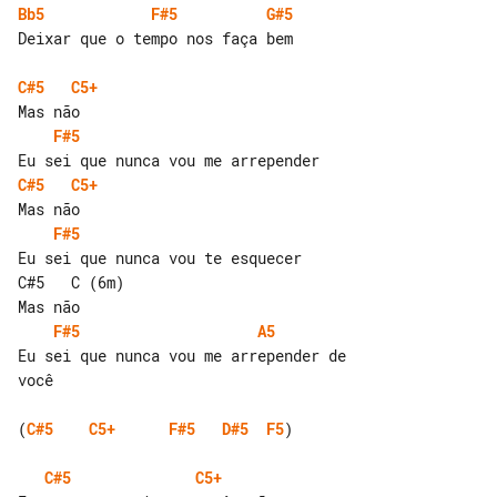
Bb5
F#5
G#5
Deixar que o tempo nos faça bem

C#5
C5+
F#5
C#5
C5+
F#5
Eu sei que nunca vou te esquecer

C#5   C (6m)

F#5
A5
Eu sei que nunca vou me arrepender de 

você

(
C#5
C5+
F#5
D#5
F5
)

C#5
C5+