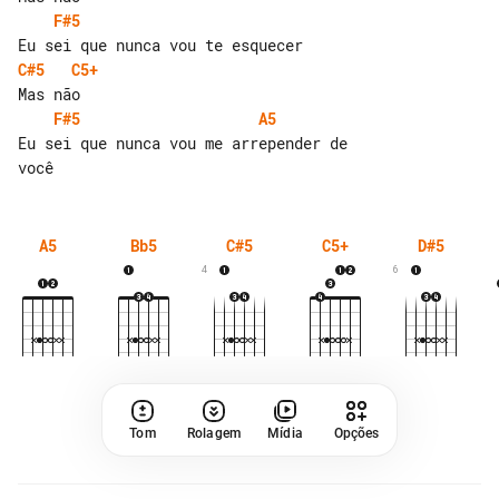
F#5
C#5
C5+
F#5
A5
Eu sei que nunca vou me arrepender de 

A5
Bb5
C#5
C5+
D#5
4
6
Tom
Rolagem
Mídia
Opções