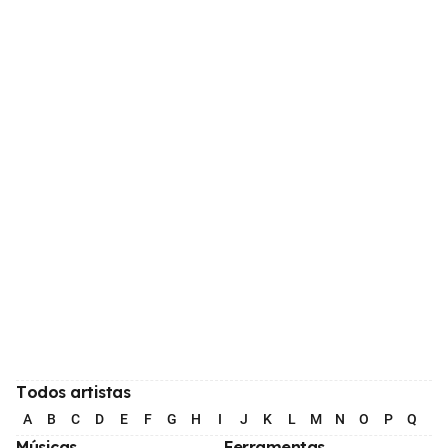
Todos artistas
A
B
C
D
E
F
G
H
I
J
K
L
M
N
O
P
Q
R
Músicas
Ferramentas