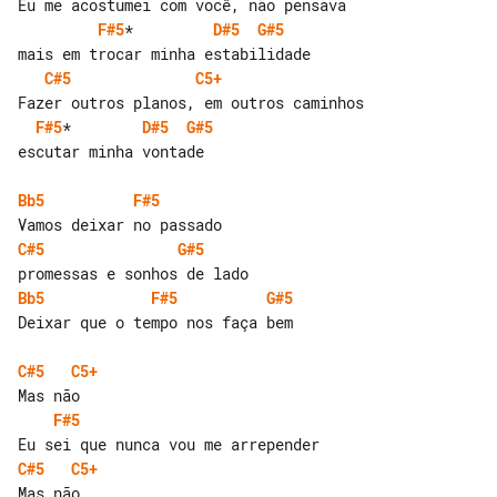
F#5
*         
D#5
G#5
C#5
C5+
F#5
*        
D#5
G#5
escutar minha vontade

Bb5
F#5
C#5
G#5
Bb5
F#5
G#5
Deixar que o tempo nos faça bem

C#5
C5+
F#5
C#5
C5+