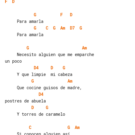
F
D
G
F
D
G
C
G
Am
D7
G
     Para amarla

G
Am
     Necesito alguien que me emparche 

D4
D
G
G
Am
D4
D
G
     Y torres de caramelo

C
G
Am