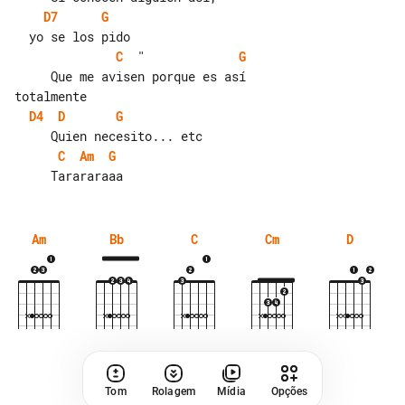
D7
G
C
  "             
G
     Que me avisen porque es así 

D4
D
G
C
Am
G
Am
Bb
C
Cm
D
Tom
Rolagem
Mídia
Opções