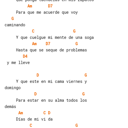
Am
D7
G
C
G
Am
D7
G
D4
 y me lleve

D
G
     Y que este en mi cama viernes y 

D
G
     Para estar en su alma todos los 

Am
C
D
C
G