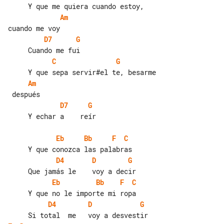
Am
D7
G
C
G
Am
D7
G
     Y echar a    reír

Eb
Bb
F
C
D4
D
G
Eb
Bb
F
C
D4
D
G