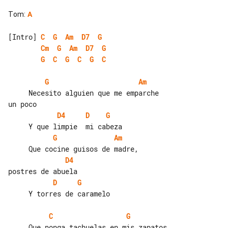
Tom
:
A
[Intro] 
C
G
Am
D7
G
Cm
G
Am
D7
G
G
C
G
C
G
C
G
Am
     Necesito alguien que me emparche 

D4
D
G
G
Am
D4
D
G
     Y torres de caramelo

C
G