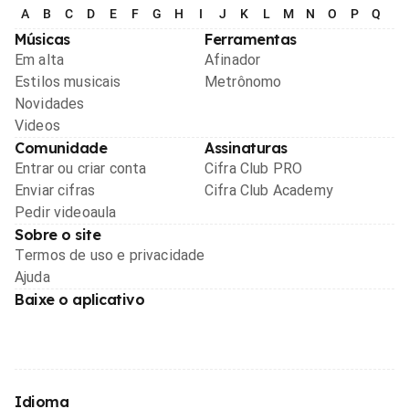
A
B
C
D
E
F
G
H
I
J
K
L
M
N
O
P
Q
R
Músicas
Ferramentas
Em alta
Afinador
Estilos musicais
Metrônomo
Novidades
Videos
Comunidade
Assinaturas
Entrar ou criar conta
Cifra Club PRO
Enviar cifras
Cifra Club Academy
Pedir videoaula
Sobre o site
Termos de uso e privacidade
Ajuda
Baixe o aplicativo
Idioma