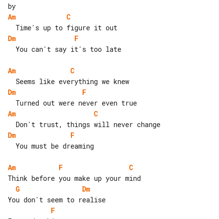
Am
C
Dm
F
  You can't say it's too late

Am
C
Dm
F
Am
C
Dm
F
  You must be dreaming

Am
F
C
G
Dm
F