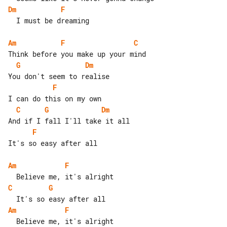
Dm
F
  I must be dreaming

Am
F
C
G
Dm
F
C
G
Dm
F
It's so easy after all

Am
F
C
G
Am
F