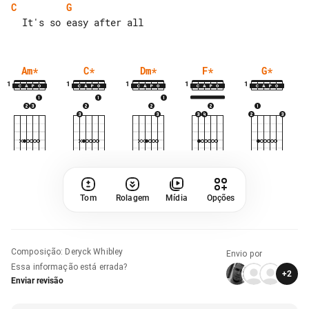
C
G
Am
*
C
*
Dm
*
F
*
G
*
1
1
1
1
1
Tom
Rolagem
Mídia
Opções
Composição
:
Deryck Whibley
Envio por
Essa informação está errada?
+
2
Enviar revisão