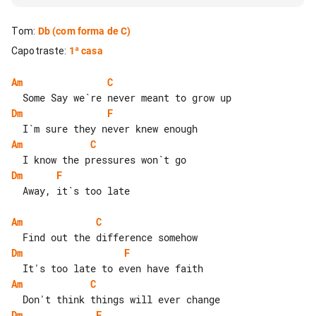
Tom
:
Db
(com forma de C)
Capotraste
:
1ª casa
Am
C
Dm
F
Am
C
Dm
F
  Away, it`s too late

Am
C
Dm
F
Am
C
Dm
F