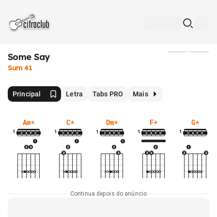
Some Say
Mídia
Sum 41
Principal
Letra
Tabs PRO
Mais
Am
*
C
*
Dm
*
F
*
G
*
1
1
1
1
1
Continua depois do anúncio