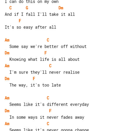
C
G
Dm
F
It's so easy after all

Am
C
Dm
F
Am
C
Dm
F
  The way, it's too late

Am
C
Dm
F
Am
C