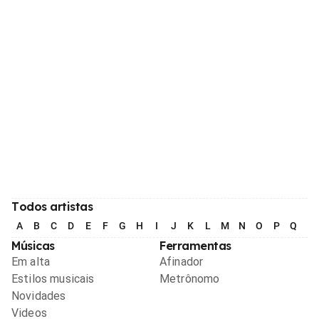
Todos artistas
A
B
C
D
E
F
G
H
I
J
K
L
M
N
O
P
Q
R
Músicas
Ferramentas
Em alta
Afinador
Estilos musicais
Metrônomo
Novidades
Videos