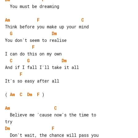
  You must be dreaming

Am
F
C
G
Dm
F
C
G
Dm
F
It's so easy after all

( 
Am
C
Dm
F
 )

Am
C
  Believe me 'cause now's the time to 

Dm
F
  Don't wait, the chance will pass you 
