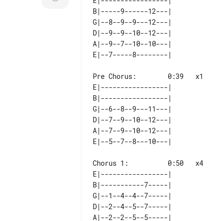
E|-----------------| 

B|-----9------12---| 

G|--8--9--9---12---| 

D|--9--9--10--12---| 

A|--9--7--10--10---| 

Pre Chorus:        0:39   x1

E|-----------------| 

B|-----------------| 

G|--6--8--9---11---| 

D|--7--9--10--12---| 

A|--7--9--10--12---| 

Chorus 1:          0:50   x4

E|-----------------| 

B|-----------7-----| 

G|--1--4--4--7-----| 

D|--2--4--5--7-----| 

A|--2--2--5--5-----| 
