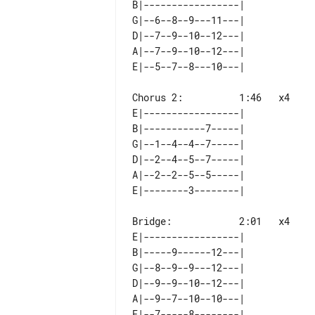
B|-----------------| 

G|--6--8--9---11---| 

D|--7--9--10--12---| 

A|--7--9--10--12---| 

Chorus 2:          1:46   x4

E|-----------------| 

B|-----------7-----| 

G|--1--4--4--7-----| 

D|--2--4--5--7-----| 

A|--2--2--5--5-----| 

Bridge:            2:01   x4

E|-----------------| 

B|-----9------12---| 

G|--8--9--9---12---| 

D|--9--9--10--12---| 

A|--9--7--10--10---| 
