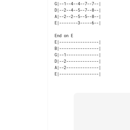
G|--1--4--4--7--7--| 

D|--2--4--5--7--8--| 

A|--2--2--5--5--8--| 

End on E

E|-----------------| 

B|-----------------| 

G|--1--------------| 

D|--2--------------| 

A|--2--------------| 
