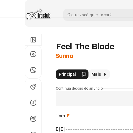
Feel The Blade
Sunna
Principal
Mais
Continua depois do anúncio
Tom
:
E