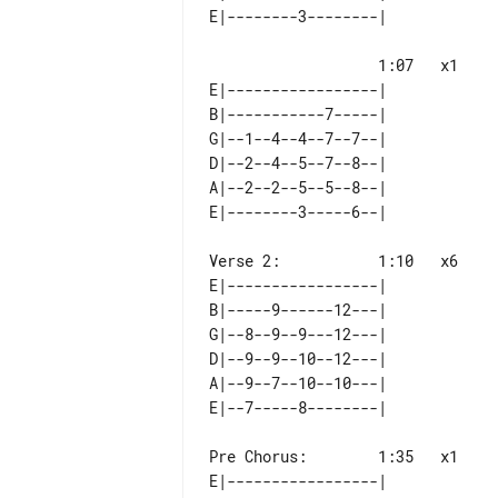
                   1:07   x1

E|-----------------| 

B|-----------7-----| 

G|--1--4--4--7--7--| 

D|--2--4--5--7--8--| 

A|--2--2--5--5--8--| 

Verse 2:           1:10   x6

E|-----------------| 

B|-----9------12---| 

G|--8--9--9---12---| 

D|--9--9--10--12---| 

A|--9--7--10--10---| 

Pre Chorus:        1:35   x1

E|-----------------| 
