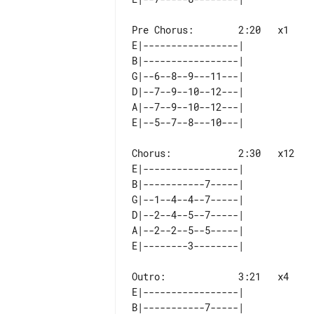
Pre Chorus:        2:20   x1

E|-----------------| 

B|-----------------| 

G|--6--8--9---11---| 

D|--7--9--10--12---| 

A|--7--9--10--12---| 

Chorus:            2:30   x12

E|-----------------| 

B|-----------7-----| 

G|--1--4--4--7-----| 

D|--2--4--5--7-----| 

A|--2--2--5--5-----| 

Outro:             3:21   x4

E|-----------------| 

B|-----------7-----| 
