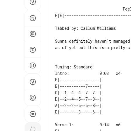
                             Feel The Blade - Sunna

Tabbed by: Callum Williams

Sunna definitely haven't managed
as of yet but this is a pretty s
Intro:             0:03   x4

E|-----------------| 

B|-----------7-----| 

G|--1--4--4--7--7--| 

D|--2--4--5--7--8--| 

A|--2--2--5--5--8--| 

Verse 1:           0:14   x6
