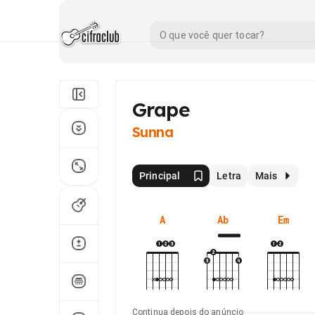
Grape
Sunna
Principal
Letra
Mais
A
Ab
Em
Continua depois do anúncio