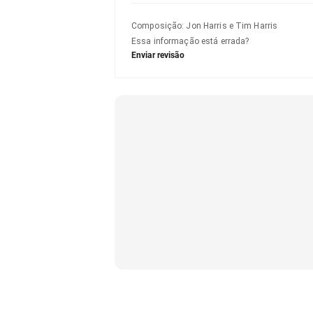
Composição
:
Jon Harris e Tim Harris
Essa informação está errada?
Enviar revisão