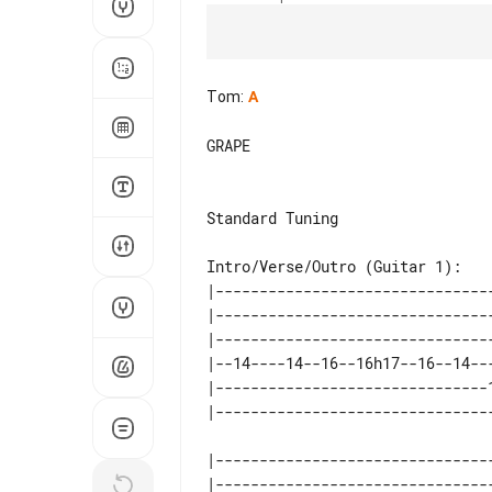
Tom
:
A
GRAPE

Standard Tuning

|--------------------------------
|--------------------------------
|--------------------------------
|--14----14--16--16h17--16--14---
|-------------------------------1
|--------------------------------
|--------------------------------