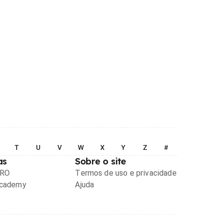
T
U
V
W
X
Y
Z
#
as
Sobre o site
PRO
Termos de uso e privacidade
Academy
Ajuda