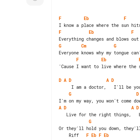
F
Eb
F
F
Eb
F
G
Cm
G
F
Eb
'Cause I want to live where the s
D
A
D
A
D
G
D
A
D
A
D
G
    Riff   
F
Eb
F
Eb