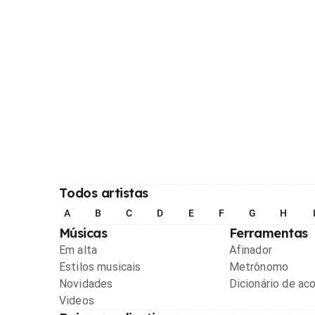
Todos artistas
A
B
C
D
E
F
G
H
Músicas
Ferramentas
Em alta
Afinador
Estilos musicais
Metrônomo
Novidades
Dicionário de ac
Videos