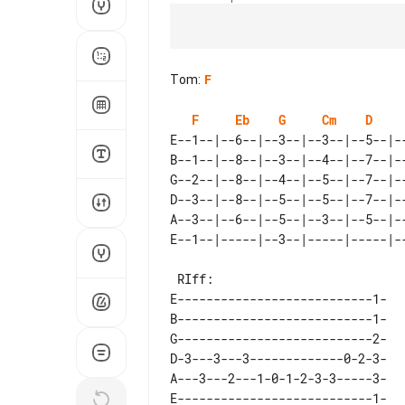
Tom
:
F
F
Eb
G
Cm
D
E--1--|--6--|--3--|--3--|--5--|--
B--1--|--8--|--3--|--4--|--7--|--
G--2--|--8--|--4--|--5--|--7--|--
D--3--|--8--|--5--|--5--|--7--|--
A--3--|--6--|--5--|--3--|--5--|--
 RIff:

E---------------------------1-  

B---------------------------1-  

G---------------------------2-  

D-3---3---3-------------0-2-3-  

A---3---2---1-0-1-2-3-3-----3-  
