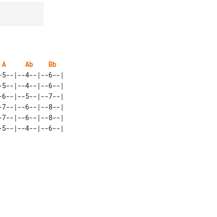
A
Ab
Bb
5--|--4--|--6--| 

5--|--4--|--6--| 

6--|--5--|--7--| 

7--|--6--|--8--| 

7--|--6--|--8--| 
