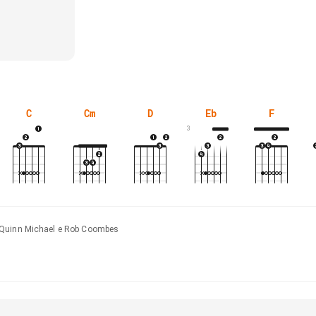
C
Cm
D
Eb
F
3
 Quinn Michael e Rob Coombes