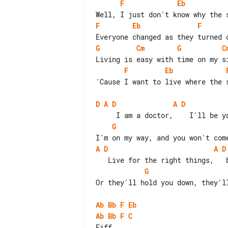
F
Eb
F
Eb
F
G
Cm
G
C
F
Eb
'Cause I want to live where the s
D
A
D
A
D
G
A
D
A
D
G
Or they'll hold you down, they'll
Ab
Bb
F
Eb
Ab
Bb
F
C
Fiff
