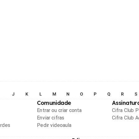
I
J
K
L
M
N
O
P
Q
R
S
Comunidade
Assinatur
Entrar ou criar conta
Cifra Club 
Enviar cifras
Cifra Club 
ordes
Pedir videoaula