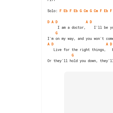
Solo: 
F
Eb
F
Eb
G
Cm
G
Cm
F
Eb
F
D
A
D
A
D
G
A
D
A
D
G