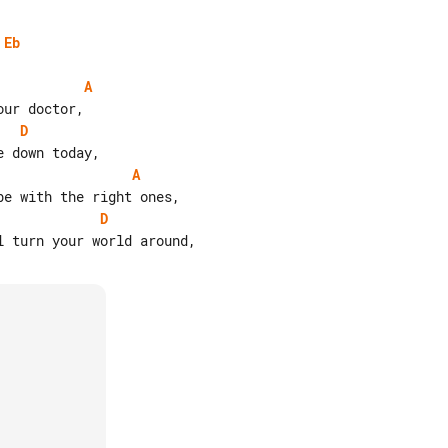
Eb
A
D
A
D