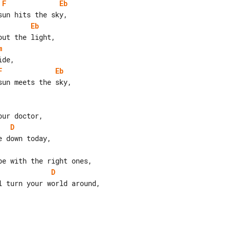
F
Eb
Eb
m
F
Eb
un meets the sky,

D
D
 turn your world around,
