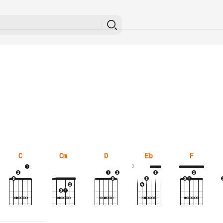
C
Cm
D
Eb
F
3