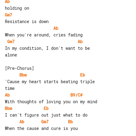
Ab
Gm7
Ab
Gm7
Ab
In my condition, I don't want to be 

alone

Bbm
Eb
'Cause my heart starts beating triple 

Ab
B9/C#
Bbm
Eb
Ab
Gm7
Bb
When the cause and cure is you
