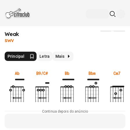
Weak
Mídia
SWV
Principal
Letra
Mais
Ab
B9/C#
Bb
Bbm
Cm7
Continua depois do anúncio