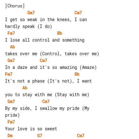
Gm7
Cm7
I get so weak in the knees, I can 

Fm7
Bb
Ab
Gm7
Cm7
Fm7
Bb
Ab
Gm7
Cm7
By my side, I swallow my pride (My 

Fm7
Dm
G7
Cm7