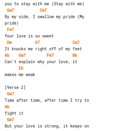
Gm7
Cm7
By my side, I swallow my pride (My 

Fm7
Dm
G7
Cm7
Ab
Gm7
Fm7
Bb
Eb
makes me weak

Gm7
Ab
Gm7