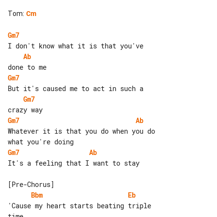
Tom
:
Cm
Gm7
Ab
Gm7
Gm7
Gm7
Ab
Whatever it is that you do when you do 

Gm7
Ab
It's a feeling that I want to stay

Bbm
Eb
'Cause my heart starts beating triple 
