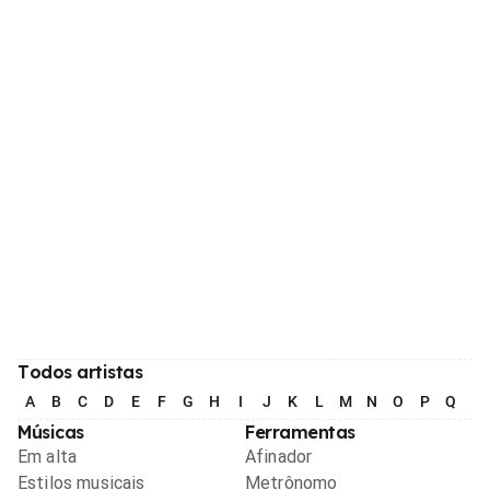
Todos artistas
A
B
C
D
E
F
G
H
I
J
K
L
M
N
O
P
Q
R
Músicas
Ferramentas
Em alta
Afinador
Estilos musicais
Metrônomo