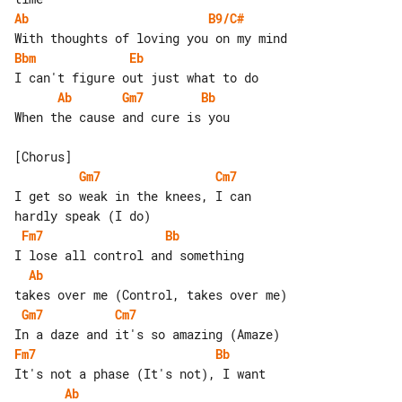
Ab
B9/C#
Bbm
Eb
Ab
Gm7
Bb
When the cause and cure is you

Gm7
Cm7
I get so weak in the knees, I can 

Fm7
Bb
Ab
Gm7
Cm7
Fm7
Bb
Ab