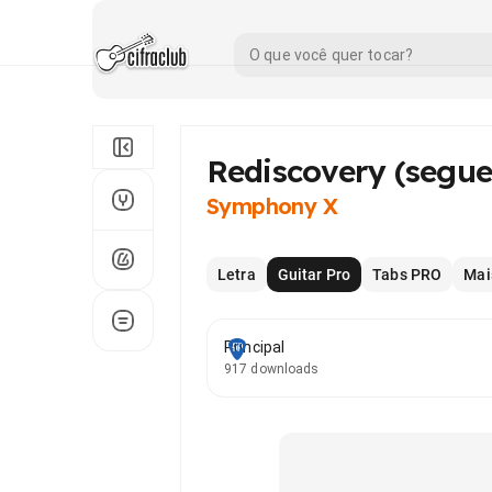
Rediscovery (segue
Symphony X
Letra
Guitar Pro
Tabs PRO
Mai
Principal
917 downloads