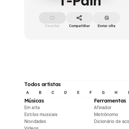
T-Pain
Favoritar
Compartilhar
Enviar cifra
Todos artistas
A
B
C
D
E
F
G
H
Músicas
Ferramentas
Em alta
Afinador
Estilos musicais
Metrônomo
Novidades
Dicionário de ac
Videos