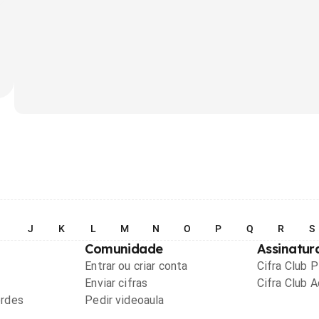
I
J
K
L
M
N
O
P
Q
R
S
Comunidade
Assinatur
Entrar ou criar conta
Cifra Club 
Enviar cifras
Cifra Club 
ordes
Pedir videoaula