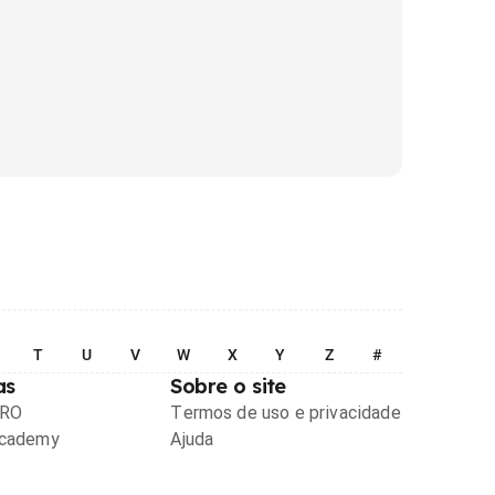
T
U
V
W
X
Y
Z
#
as
Sobre o site
PRO
Termos de uso e privacidade
Academy
Ajuda