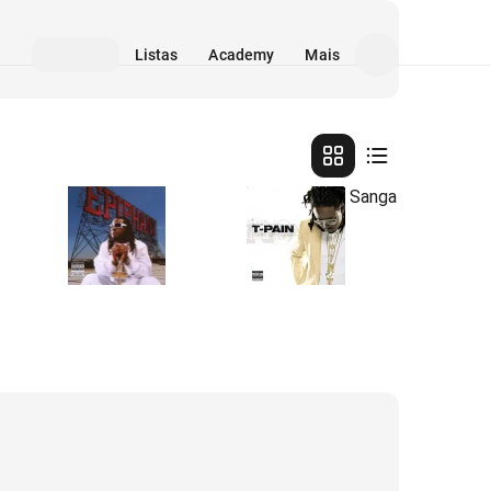
Listas
Academy
Mais
Epiphany
Rappa Ternt Sanga
2007
2005
•
•
Álbum
Álbum