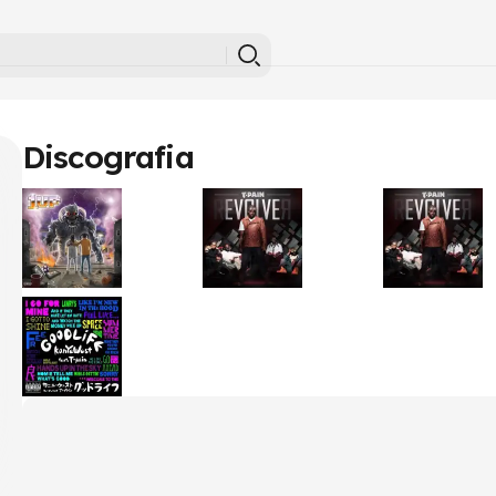
Discografia
1UP
RevoloveR
rEVOLVEr
2019
2011
2011
•
•
•
Álbum
Álbum
Álbum
Good Life
2007
•
Single/EP