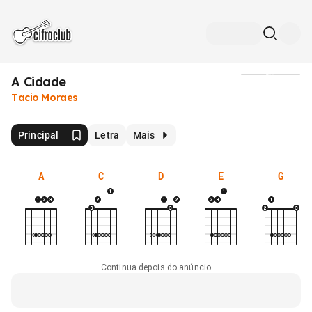
A Cidade
Mídia
Tacio Moraes
Principal
Letra
Mais
A
C
D
E
G
Continua depois do anúncio