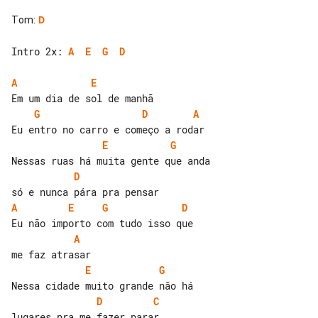
Tom
:
D
Intro 2x: 
A
E
G
D
A
E
G
D
A
E
G
D
A
E
G
D
A
E
G
D
C
lugares pra me fazer parar
