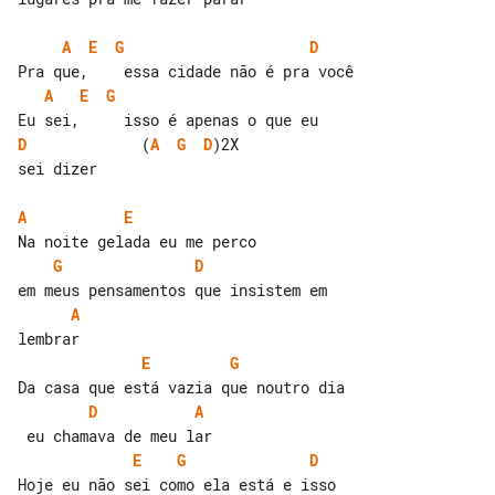
A
E
G
D
A
E
G
D
             (
A
G
D
)2X

sei dizer

A
E
G
D
A
E
G
D
A
E
G
D