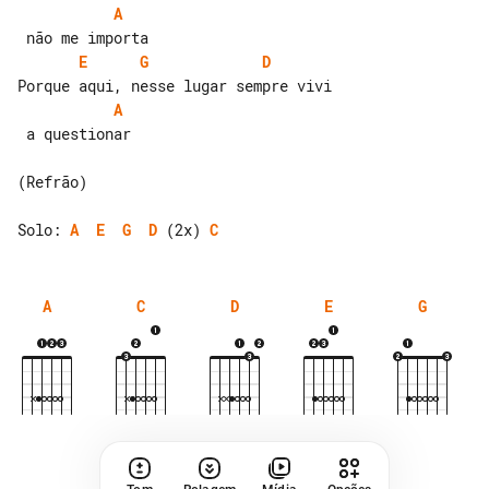
A
E
G
D
A
 a questionar

(Refrão)

Solo: 
A
E
G
D
 (2x) 
C
A
C
D
E
G