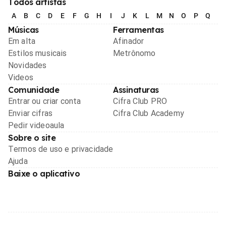
Todos artistas
A
B
C
D
E
F
G
H
I
J
K
L
M
N
O
P
Q
R
Músicas
Ferramentas
Em alta
Afinador
Estilos musicais
Metrônomo
Novidades
Videos
Comunidade
Assinaturas
Entrar ou criar conta
Cifra Club PRO
Enviar cifras
Cifra Club Academy
Pedir videoaula
Sobre o site
Termos de uso e privacidade
Ajuda
Baixe o aplicativo