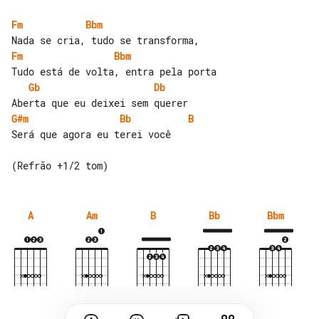
Fm
Bbm
Fm
Bbm
Gb
Db
G#m
Bb
B
Será que agora eu terei você

A
Am
B
Bb
Bbm