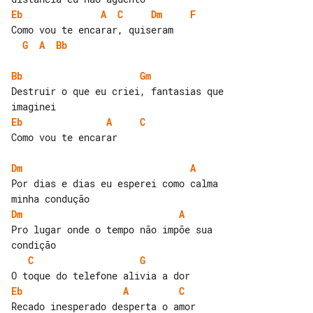
Eb
A
C
Dm
F
G
A
Bb
Bb
Gm
Destruir o que eu criei, fantasias que 

Eb
A
C
Como vou te encarar

Dm
A
Por dias e dias eu esperei como calma 

Dm
A
Pro lugar onde o tempo não impõe sua 

C
G
Eb
A
C
Recado inesperado desperta o amor
