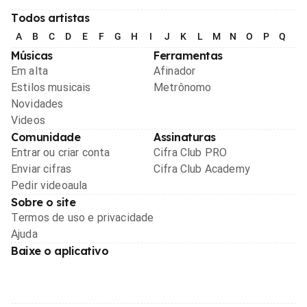
Todos artistas
A
B
C
D
E
F
G
H
I
J
K
L
M
N
O
P
Q
R
Músicas
Ferramentas
Em alta
Afinador
Estilos musicais
Metrônomo
Novidades
Videos
Comunidade
Assinaturas
Entrar ou criar conta
Cifra Club PRO
Enviar cifras
Cifra Club Academy
Pedir videoaula
Sobre o site
Termos de uso e privacidade
Ajuda
Baixe o aplicativo