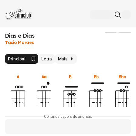
Dias e Dias
Mídia
Tacio Moraes
Principal
Letra
Mais
A
Am
B
Bb
Bbm
Continua depois do anúncio