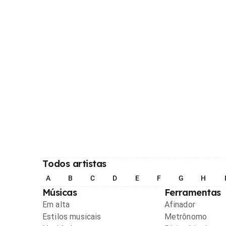
Todos artistas
A
B
C
D
E
F
G
H
Músicas
Ferramentas
Em alta
Afinador
Estilos musicais
Metrônomo