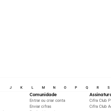
I
J
K
L
M
N
O
P
Q
R
S
Comunidade
Assinatur
Entrar ou criar conta
Cifra Club 
Enviar cifras
Cifra Club 