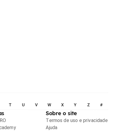
T
U
V
W
X
Y
Z
#
as
Sobre o site
PRO
Termos de uso e privacidade
Academy
Ajuda