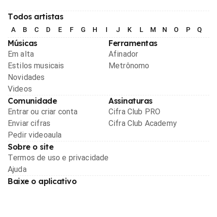
Todos artistas
A
B
C
D
E
F
G
H
I
J
K
L
M
N
O
P
Q
R
Músicas
Ferramentas
Em alta
Afinador
Estilos musicais
Metrônomo
Novidades
Videos
Comunidade
Assinaturas
Entrar ou criar conta
Cifra Club PRO
Enviar cifras
Cifra Club Academy
Pedir videoaula
Sobre o site
Termos de uso e privacidade
Ajuda
Baixe o aplicativo