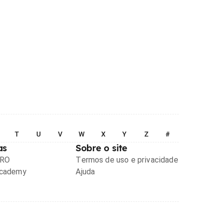
T
U
V
W
X
Y
Z
#
as
Sobre o site
PRO
Termos de uso e privacidade
Academy
Ajuda