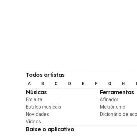
Todos artistas
A
B
C
D
E
F
G
H
Músicas
Ferramentas
Em alta
Afinador
Estilos musicais
Metrônomo
Novidades
Dicionário de ac
Videos
Baixe o aplicativo