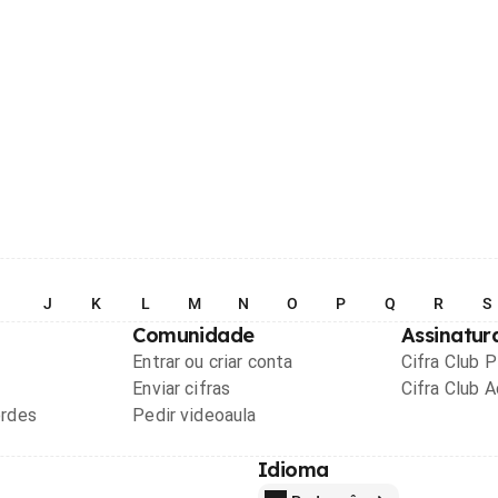
I
J
K
L
M
N
O
P
Q
R
S
Comunidade
Assinatur
Entrar ou criar conta
Cifra Club 
Enviar cifras
Cifra Club 
ordes
Pedir videoaula
Idioma