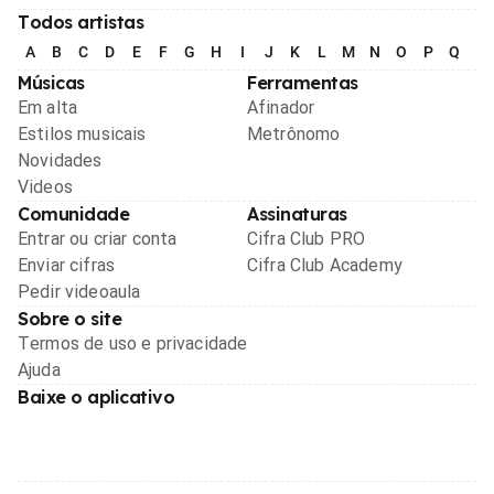
Todos artistas
A
B
C
D
E
F
G
H
I
J
K
L
M
N
O
P
Q
R
Músicas
Ferramentas
Em alta
Afinador
Estilos musicais
Metrônomo
Novidades
Videos
Comunidade
Assinaturas
Entrar ou criar conta
Cifra Club PRO
Enviar cifras
Cifra Club Academy
Pedir videoaula
Sobre o site
Termos de uso e privacidade
Ajuda
Baixe o aplicativo