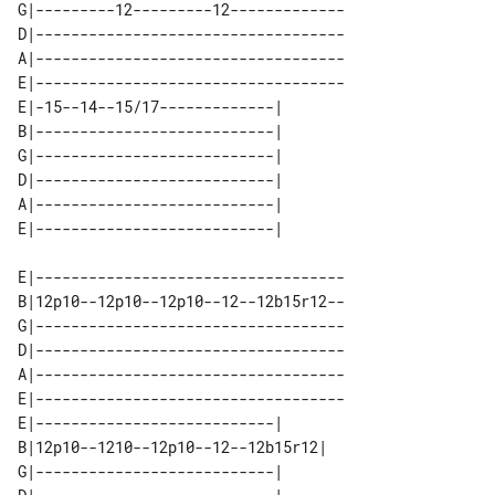
G|---------12---------12-------------

D|-----------------------------------

A|-----------------------------------

E|-----------------------------------

E|-15--14--15/17-------------| 

B|---------------------------| 

G|---------------------------| 

D|---------------------------| 

A|---------------------------| 

E|-----------------------------------

B|12p10--12p10--12p10--12--12b15r12--

G|-----------------------------------

D|-----------------------------------

A|-----------------------------------

E|-----------------------------------

E|---------------------------|      

B|12p10--1210--12p10--12--12b15r12| 

G|---------------------------|      
