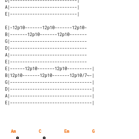
D|---------------------------|      

A|---------------------------|      

E|-12p10-------12p10-------12p10-

B|-------12p10-------12p10-------

G|-------------------------------

D|-------------------------------

A|-------------------------------

E|-------------------------------

E|------12p10-------12p10----------| 

B|12p10-------12p10-------12p10/7~-| 

G|---------------------------------| 

D|---------------------------------| 

A|---------------------------------| 

Am
C
Em
G