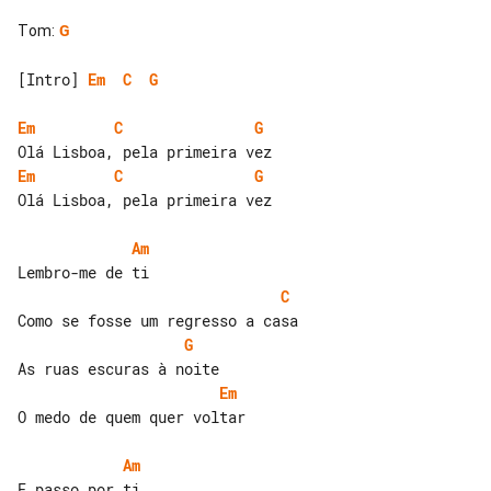
Tom
:
G
[Intro] 
Em
C
G
Em
C
G
Em
C
G
Olá Lisboa, pela primeira vez

Am
C
G
Em
O medo de quem quer voltar

Am