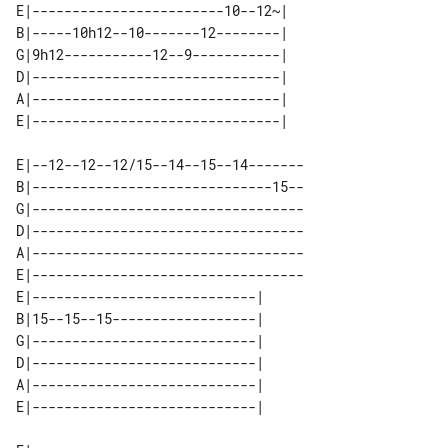
E|------------------------10--12~| 

B|-----10h12--10-------12--------| 

G|9h12-----------12--9-----------| 

D|-------------------------------| 

A|-------------------------------| 

E|--12--12--12/15--14--15--14-------

B|------------------------------15--

G|----------------------------------

D|----------------------------------

A|----------------------------------

E|----------------------------------

E|----------------------------| 

B|15--15--15------------------| 

G|----------------------------| 

D|----------------------------| 

A|----------------------------| 
