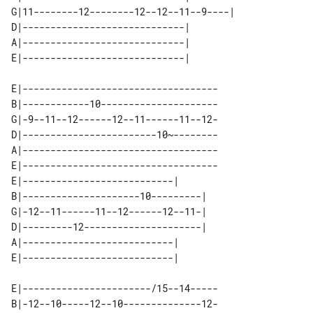
G|11--------12--------12--12--11--9----| 

D|-----------------------------|         

A|-----------------------------|         

E|-----------------------------------

B|------------10---------------------

G|-9--11--12------12--11------11--12-

D|------------------------10~--------

A|-----------------------------------

E|-----------------------------------

E|---------------------------|      

B|---------------------10---------| 

G|-12--11------11--12------12--11-| 

D|---------12---------------------| 

A|---------------------------|      

E|-----------------------/15--14-----

B|-12--10-----12--10--------------12-
