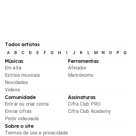
Todos artistas
A
B
C
D
E
F
G
H
I
J
K
L
M
N
O
P
Q
R
Músicas
Ferramentas
Em alta
Afinador
Estilos musicais
Metrônomo
Novidades
Videos
Comunidade
Assinaturas
Entrar ou criar conta
Cifra Club PRO
Enviar cifras
Cifra Club Academy
Pedir videoaula
Sobre o site
Termos de uso e privacidade