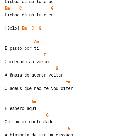
Em
C
G
Lisboa és só tu e eu

[Solo] 
Em
C
G
Am
C
G
Em
O adeus que não te vou dizer

Am
C
G