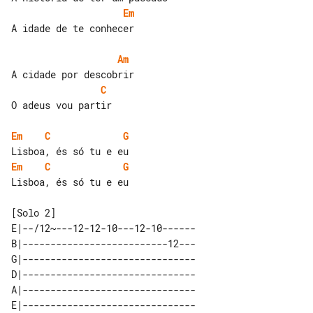
Em
A idade de te conhecer

Am
C
O adeus vou partir

Em
C
G
Em
C
G
Lisboa, és só tu e eu

E|--/12~---12-12-10---12-10------

B|--------------------------12---

G|-------------------------------

D|-------------------------------

A|-------------------------------

E|-------------------------------
