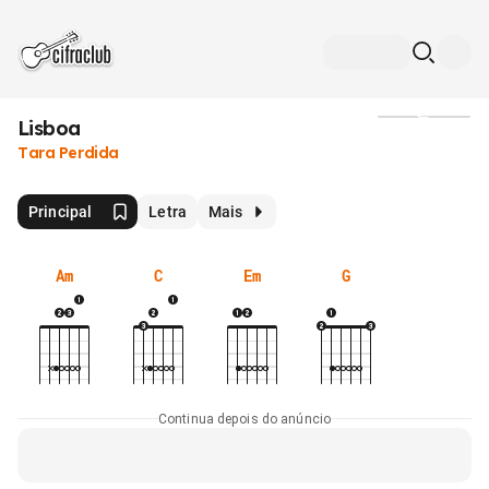
Lisboa
Mídia
Tara Perdida
Principal
Letra
Mais
Am
C
Em
G
Continua depois do anúncio