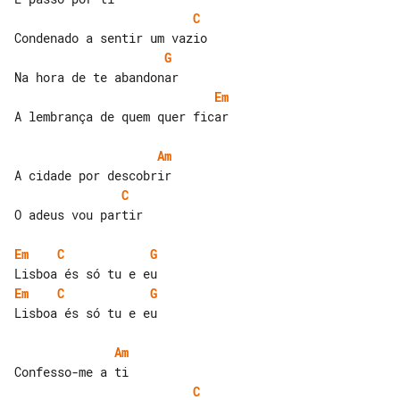
C
G
Em
A lembrança de quem quer ficar

Am
C
O adeus vou partir

Em
C
G
Em
C
G
Lisboa és só tu e eu

Am
C