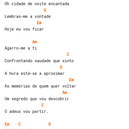
G
Em
Hoje eu vou ficar

Am
C
G
Em
Am
C
O adeus vou partir.

Em
C
G