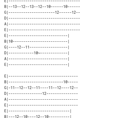
E|----------------------------------

B|--13--12--13--12--10------10------

G|----------------------12------12--

D|----------------------------------

A|----------------------------------

E|----------------------------------

E|----------------------------| 

B|10--------------------------| 

G|----12--11------------------| 

D|------------10~-------------| 

A|----------------------------| 

E|---------------------------------

B|--------------------------10-----

G|-11--12--12--11----11--12----12--

D|----------------12---------------

A|---------------------------------

E|---------------------------------

E|-----------------------------|         

B|---12--10----12--10----------|         
