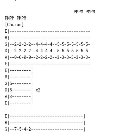
                             PMPM PMPM 

[Chorus]

E|----------------------------------

B|----------------------------------

G|--2-2-2-2--4-4-4-4--5-5-5-5-5-5-5-

D|--2-2-2-2--4-4-4-4--5-5-5-5-5-5-5-

A|--0-0-0-0--2-2-2-2--3-3-3-3-3-3-3-

E|----------------------------------

E|---------|    

B|---------|    

G|5--------|    

D|5--------| x2 

A|3--------|    

E|-------------------------------| 

B|-------------------------------| 

G|--7-5-4-2----------------------| 
