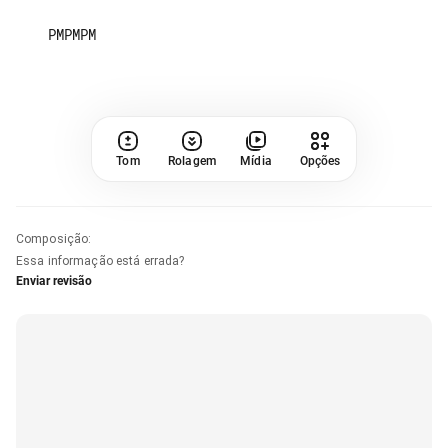
    PMPMPM

Tom
Rolagem
Mídia
Opções
Composição
:
Essa informação está errada?
Enviar revisão