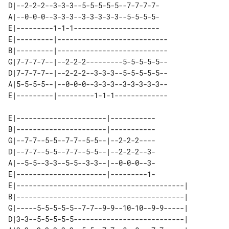
D|--2-2-2--3-3-3--5-5-5-5-5--7-7-7-7-

A|--0-0-0--3-3-3--3-3-3-3-3--5-5-5-5-

E|---------1-1-1---------------------

E|---------|---------------------------

B|---------|---------------------------

G|7-7-7-7--|--2-2-2---------5-5-5-5-5--

D|7-7-7-7--|--2-2-2--3-3-3--5-5-5-5-5--

A|5-5-5-5--|--0-0-0--3-3-3--3-3-3-3-3--

E|----------------------|-----------

B|----------------------|-----------

G|--7-7--5-5--7-7--5-5--|--2-2-2----

D|--7-7--5-5--7-7--5-5--|--2-2-2--3-

A|--5-5--3-3--5-5--3-3--|--0-0-0--3-

E|----------------------|---------1-

E|-----------------------------------------| 

B|-----------------------------------------| 

G|-----5-5-5-5-5--7-7--9-9--10-10--9-9-----| 

D|3-3--5-5-5-5-5---------------------------| 
