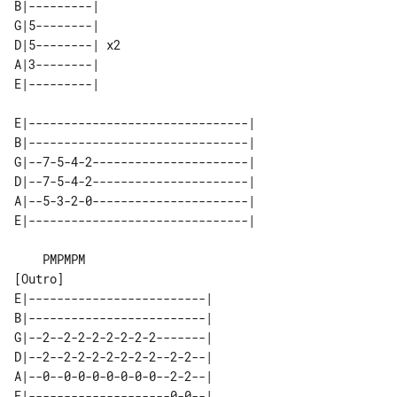
B|---------|    

G|5--------|    

D|5--------| x2 

A|3--------|    

E|-------------------------------| 

B|-------------------------------| 

G|--7-5-4-2----------------------| 

D|--7-5-4-2----------------------| 

A|--5-3-2-0----------------------| 

[Outro]

E|-------------------------| 

B|-------------------------| 

G|--2--2-2-2-2-2-2-2-------| 

D|--2--2-2-2-2-2-2-2--2-2--| 

A|--0--0-0-0-0-0-0-0--2-2--| 
