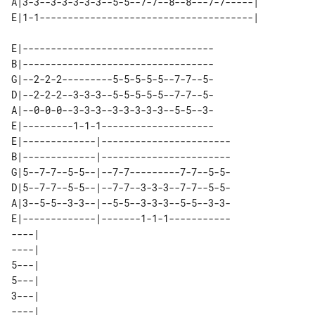
A|3-3--3-3-3-3-3--5-5--7-7--8--8---7-7-----| 

E|----------------------------------

B|----------------------------------

G|--2-2-2---------5-5-5-5-5--7-7--5-

D|--2-2-2--3-3-3--5-5-5-5-5--7-7--5-

A|--0-0-0--3-3-3--3-3-3-3-3--5-5--3-

E|---------1-1-1--------------------

E|-------------|-----------------------

B|-------------|-----------------------

G|5--7-7--5-5--|--7-7---------7-7--5-5-

D|5--7-7--5-5--|--7-7--3-3-3--7-7--5-5-

A|3--5-5--3-3--|--5-5--3-3-3--5-5--3-3-

E|-------------|-------1-1-1-----------

----| 

----| 

5---| 

5---| 

3---| 
