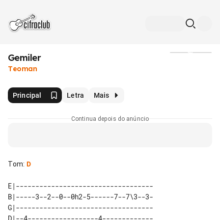
Gemiler
Mídia
Teoman
Principal
Letra
Mais
Continua depois do anúncio
Tom
:
D
E|-----------------------------------

B|-----3--2--0--0h2-5------7--7\3--3-

G|-----------------------------------

D|--4------------------4-------------
