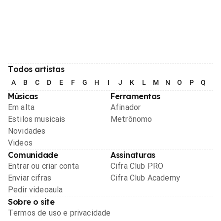
Todos artistas
A
B
C
D
E
F
G
H
I
J
K
L
M
N
O
P
Q
R
Músicas
Ferramentas
Em alta
Afinador
Estilos musicais
Metrônomo
Novidades
Videos
Comunidade
Assinaturas
Entrar ou criar conta
Cifra Club PRO
Enviar cifras
Cifra Club Academy
Pedir videoaula
Sobre o site
Termos de uso e privacidade