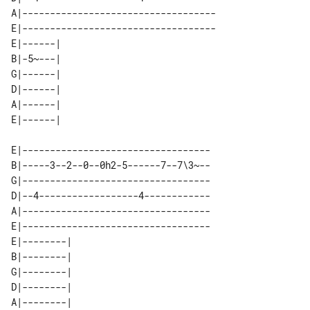
A|-----------------------------------

E|-----------------------------------

E|------| 

B|-5~---| 

G|------| 

D|------| 

A|------| 

E|----------------------------------

B|-----3--2--0--0h2-5------7--7\3~--

G|----------------------------------

D|--4------------------4------------

A|----------------------------------

E|----------------------------------

E|--------| 

B|--------| 

G|--------| 

D|--------| 

A|--------| 
