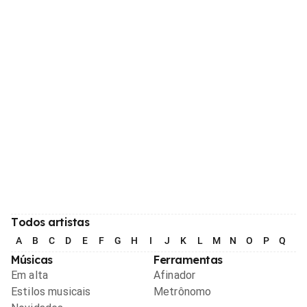
Todos artistas
A
B
C
D
E
F
G
H
I
J
K
L
M
N
O
P
Q
R
Músicas
Ferramentas
Em alta
Afinador
Estilos musicais
Metrônomo