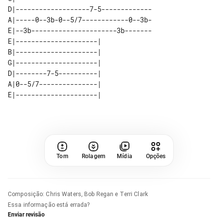
D|-------------------7-5-------------

A|-----0--3b-0--5/7------------0--3b-

E|--3b----------------------3b-------

E|---------------------| 

B|---------------------| 

G|---------------------| 

D|--------7-5----------| 

A|0--5/7---------------| 

Tom
Rolagem
Mídia
Opções
Composição
:
Chris Waters, Bob Regan e Terri Clark
Essa informação está errada?
Enviar revisão