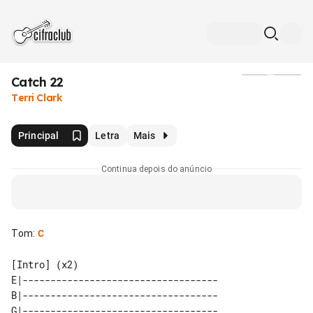
Catch 22
Mídia
Terri Clark
Principal
Letra
Mais
Continua depois do anúncio
Tom
:
C
[Intro] (x2)

E|-----------------------------------

B|-----------------------------------

G|-----------------------------------
