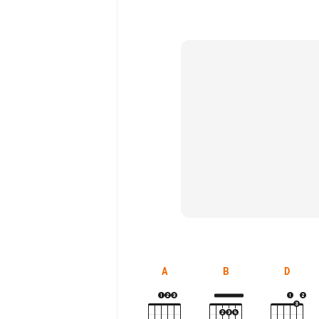
A
B
D