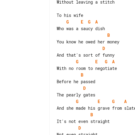
Without leaving a stitch

G
E
G
A
B
D
G
E
G
A
B
D
G
E
G
A
B
D
Not even straight
