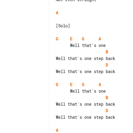
A
[Solo]

G
E
G
A
B
D
Well that's one step back

G
E
G
A
B
D
Well that's one step back

A