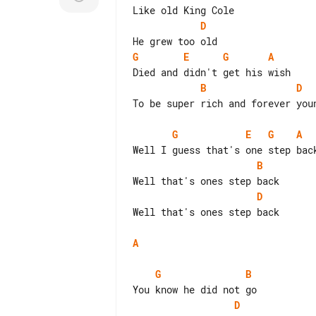
D
G
E
G
A
B
D
To be super rich and forever youn
G
E
G
A
B
D
Well that's ones step back

A
G
B
D