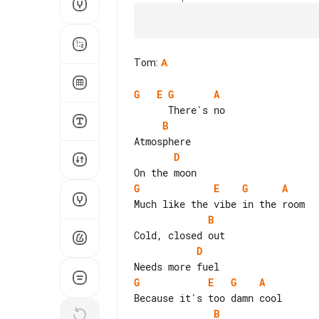
Tom
:
A
G
E
G
A
B
D
G
E
G
A
B
D
G
E
G
A
B