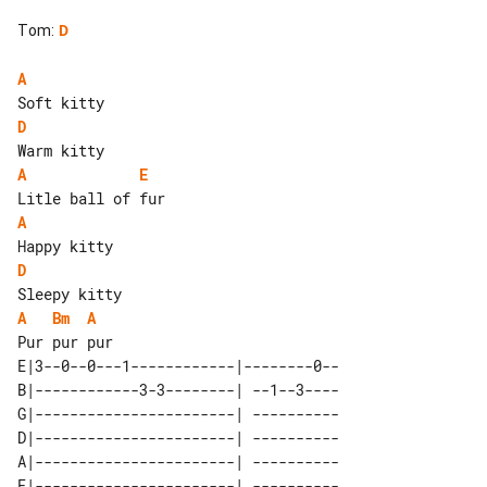
Tom
:
D
A
D
A
E
A
D
A
Bm
A
E|3--0--0---1------------|--------0--

B|------------3-3--------| --1--3----

G|-----------------------| ----------

D|-----------------------| ----------

A|-----------------------| ----------

E|-----------------------| ----------
