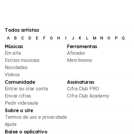
Todos artistas
A
B
C
D
E
F
G
H
I
J
K
L
M
N
O
P
Q
R
Músicas
Ferramentas
Em alta
Afinador
Estilos musicais
Metrônomo
Novidades
Videos
Comunidade
Assinaturas
Entrar ou criar conta
Cifra Club PRO
Enviar cifras
Cifra Club Academy
Pedir videoaula
Sobre o site
Termos de uso e privacidade
Ajuda
Baixe o aplicativo