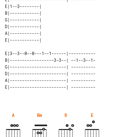
E|1--3--------| 

B|------------| 

G|------------| 

D|------------| 

A|------------| 

E|3--3--0--0---1--1------|-----------

B|------------------3-3--| --1--3--1-

G|-----------------------| ----------

D|-----------------------| ----------

A|-----------------------| ----------

A
Bm
D
E