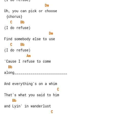
Dm
Uh, you can pick or choose             

C
Bb
Dm
C
Bb
Am
Bb
along__________________________

C
Bb
C