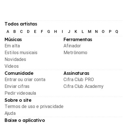
Todos artistas
A
B
C
D
E
F
G
H
I
J
K
L
M
N
O
P
Q
R
Músicas
Ferramentas
Em alta
Afinador
Estilos musicais
Metrônomo
Novidades
Videos
Comunidade
Assinaturas
Entrar ou criar conta
Cifra Club PRO
Enviar cifras
Cifra Club Academy
Pedir videoaula
Sobre o site
Termos de uso e privacidade
Ajuda
Baixe o aplicativo