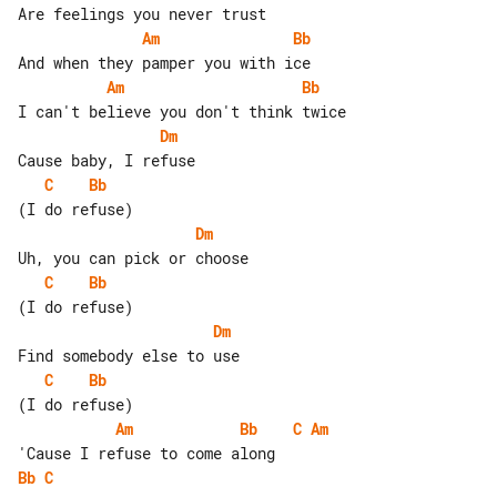
Am
Bb
Am
Bb
Dm
C
Bb
Dm
C
Bb
Dm
C
Bb
Am
Bb
C
Am
Bb
C