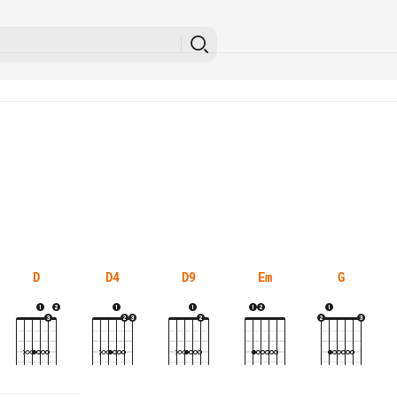
D
D4
D9
Em
G