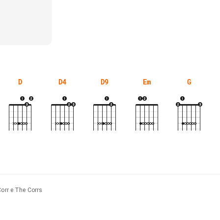
D
D4
D9
Em
G
Corr e The Corrs