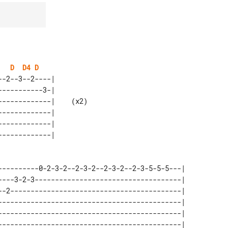
D
D4
D
-2--3--2----|         

----------3-|         

------------|    (x2) 

------------|         

------------|         

----------0-2-3-2--2-3-2--2-3-2--2-3-5-5-5---| 

----3-2-3------------------------------------| 

--2------------------------------------------| 

---------------------------------------------| 

---------------------------------------------| 
