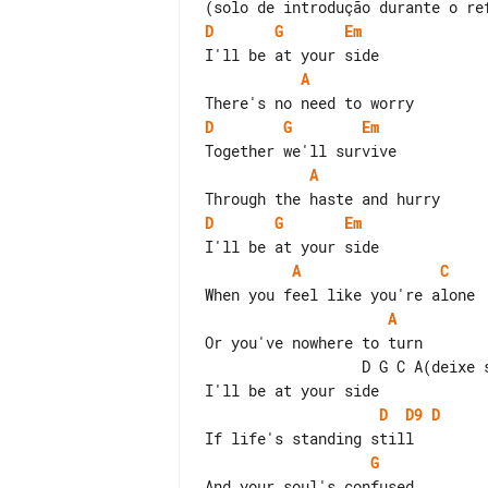
D
G
Em
A
D
G
Em
A
D
G
Em
A
C
A
Or you've nowhere to turn

                  D G C A(deixe soar)

D
D9
D
G