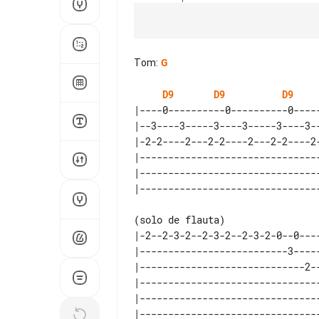
Tom
:
G
D9
D9
D9
|----0----------0----------0-----
|--3----3-----3----3-----3----3--
|-2-2----2---2-2----2---2-2----2-
|--------------------------------
|--------------------------------
|-2--2-3-2--2-3-2--2-3-2-0--0---
|--------------------------3----
|-----------------------------2-
|-------------------------------
|-------------------------------