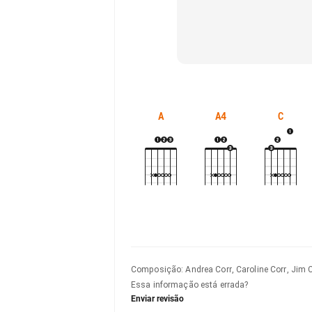
A
A4
C
Composição
:
Andrea Corr, Caroline Corr, Jim 
Essa informação está errada?
Enviar revisão