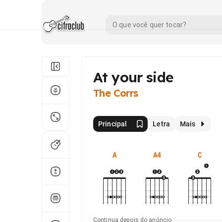
At your side
The Corrs
Principal
Letra
Mais
A
A4
C
Continua depois do anúncio