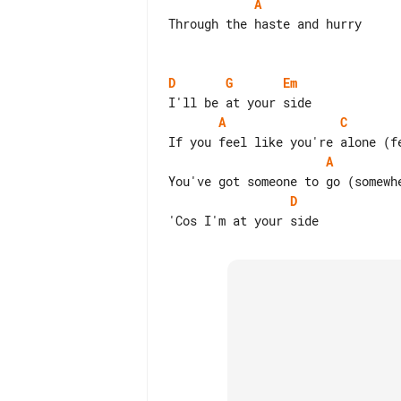
A
Through the haste and hurry

D
G
Em
A
C
A
D