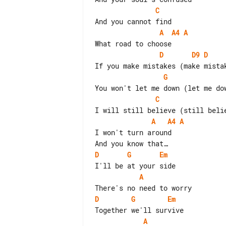
C
A
A4
A
D
D9
D
G
C
A
A4
A
I won't turn around

D
G
Em
A
D
G
Em
A