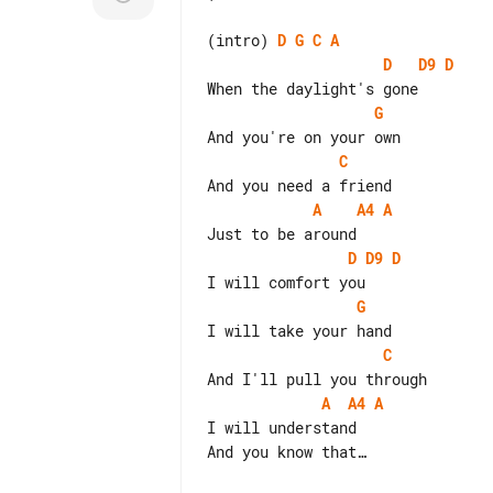
(intro) 
D
G
C
A
D
D9
D
G
C
A
A4
A
D
D9
D
G
C
A
A4
A
I will understand

And you know that…
