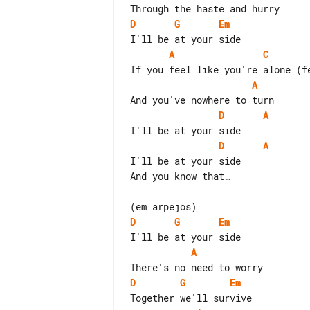
D
G
Em
A
C
A
D
A
D
A
I'll be at your side

And you know that…

D
G
Em
A
D
G
Em