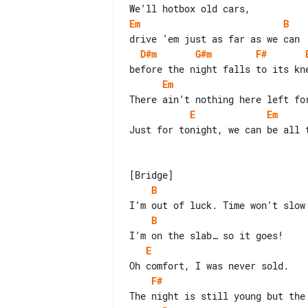
Em
B
D#m
G#m
F#
Em
E
Em
Just for tonight, we can be all t
B
B
E
F#