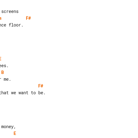
m
F#
E
B
F#
hat we want to be.

E