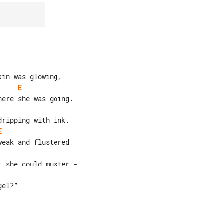
E
E
el?”
