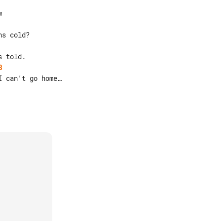
B
 can’t go home…
