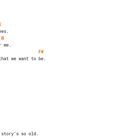
E
B
F#
hat we want to be.
