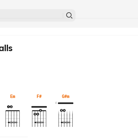
lls
Em
F#
G#m
4