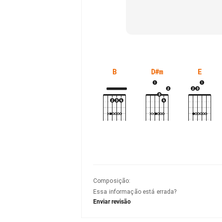
B
D#m
E
Composição
:
Essa informação está errada?
Enviar revisão