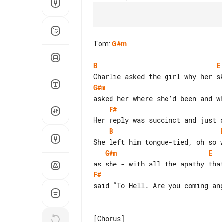
Tom
:
G#m
B
E
G#m
F#
B
G#m
E
F#
said “To Hell. Are you coming ang