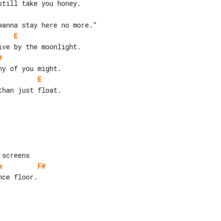
E
#
E
han just float.

m
F#