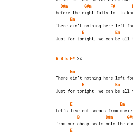
D#m
G#m
F#
Em
E
Em
Just for tonight, we can be all t
B
B
E
F#
 2x

Em
E
Em
Just for tonight, we can be all t
E
Em
B
D#m
G#
E