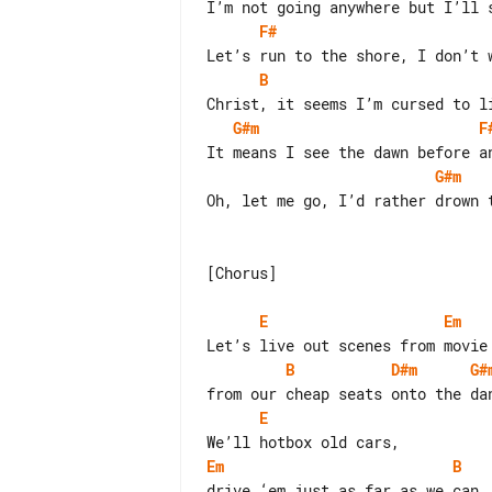
F#
B
G#m
F
G#m
Oh, let me go, I’d rather drown t
[Chorus]

E
Em
B
D#m
G#
E
Em
B