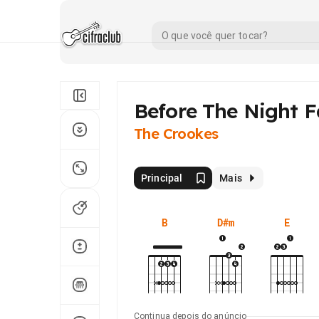
Before The Night Fa
The Crookes
Principal
Mais
B
D#m
E
Continua depois do anúncio