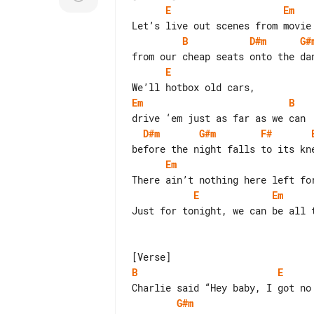
E
Em
B
D#m
G#
E
Em
B
D#m
G#m
F#
Em
E
Em
Just for tonight, we can be all t
B
E
G#m