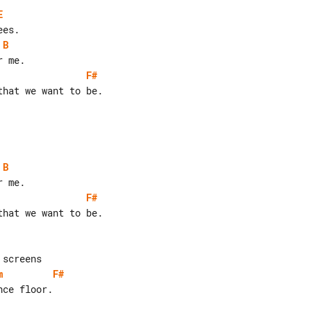
E
B
F#
hat we want to be.

B
F#
hat we want to be.

m
F#