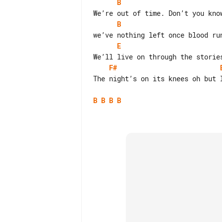
B
B
E
F#
The night’s on its knees oh but I
B
B
B
B