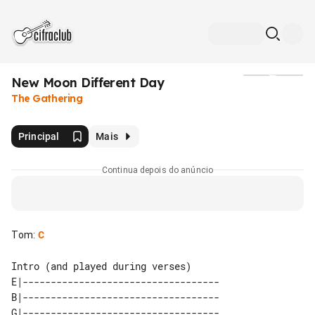
New Moon Different Day
Mídia
The Gathering
Principal
Mais
Continua depois do anúncio
Tom
:
C
Intro (and played during verses)

E|-----------------------------------

B|-----------------------------------

G|-----------------------------------
