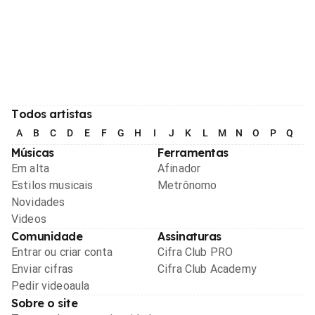
Todos artistas
A
B
C
D
E
F
G
H
I
J
K
L
M
N
O
P
Q
R
Músicas
Ferramentas
Em alta
Afinador
Estilos musicais
Metrônomo
Novidades
Videos
Comunidade
Assinaturas
Entrar ou criar conta
Cifra Club PRO
Enviar cifras
Cifra Club Academy
Pedir videoaula
Sobre o site