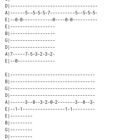
D|-----------------------------------

A|------5--5-5-5-7----------5--5-5-5-

E|--0-0------------0----0-0----------

E|------------------ 

B|------------------ 

G|------------------ 

D|------------------ 

A|7-----7-5-3-2-3-2- 

E|----------------------------------

B|----------------------------------

G|----------------------------------

D|----------------------------------

A|------3--8--3-2-0-2-------3--8--3-

E|--1-1-----------------1-1---------

E|--------- 

B|--------- 

G|--------- 

D|--------- 
