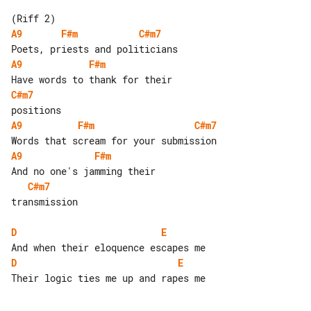
A9
F#m
C#m7
A9
F#m
C#m7
A9
F#m
C#m7
A9
F#m
C#m7
transmission

D
E
D
E