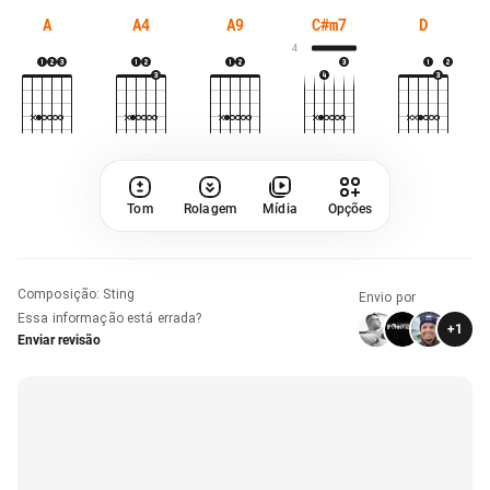
A
A4
A9
C#m7
D
4
Tom
Rolagem
Mídia
Opções
Composição
:
Sting
Envio por
Essa informação está errada?
+
1
Enviar revisão