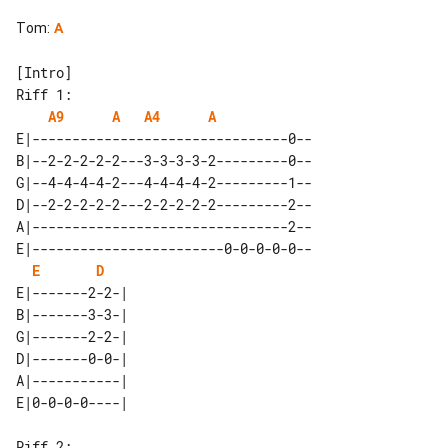
Tom
:
A
Riff 1:

A9
A
A4
A
E|--------------------------------0--

B|--2-2-2-2-2---3-3-3-3-2---------0--

G|--4-4-4-4-2---4-4-4-4-2---------1--

D|--2-2-2-2-2---2-2-2-2-2---------2--

A|--------------------------------2--

E|------------------------0-0-0-0-0--

E
D
E|-------2-2-| 

B|-------3-3-| 

G|-------2-2-| 

D|-------0-0-| 

A|-----------| 

Riff 2:
