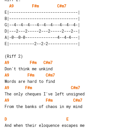
A9
F#m
C#m7
E|------------------------------| 

B|------------------------------| 

G|--4--4--4---4--4--4---4--4--4-| 

D|---2---2-----2---2-----2---2--| 

A|-0--0-0--------------4--4-4---| 

A9
F#m
C#m7
A9
F#m
C#m7
A9
F#m
C#m7
A9
F#m
C#m7
From the banks of chaos in my mind

D
E