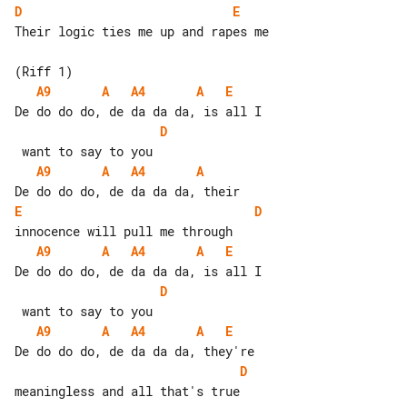
D
E
Their logic ties me up and rapes me

A9
A
A4
A
E
D
A9
A
A4
A
E
D
A9
A
A4
A
E
D
A9
A
A4
A
E
D
meaningless and all that's true
