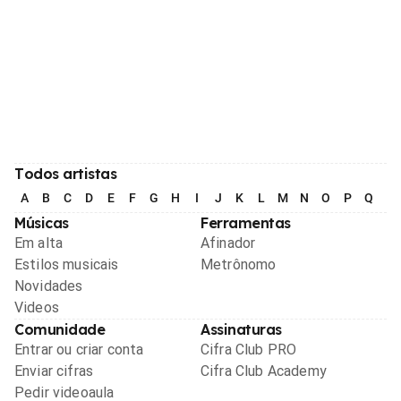
Todos artistas
A
B
C
D
E
F
G
H
I
J
K
L
M
N
O
P
Q
R
Músicas
Ferramentas
Em alta
Afinador
Estilos musicais
Metrônomo
Novidades
Videos
Comunidade
Assinaturas
Entrar ou criar conta
Cifra Club PRO
Enviar cifras
Cifra Club Academy
Pedir videoaula