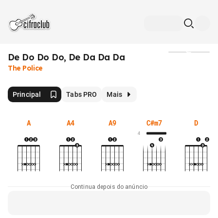
De Do Do Do, De Da Da Da
Mídia
The Police
Principal
Tabs PRO
Mais
A
A4
A9
C#m7
D
4
Continua depois do anúncio