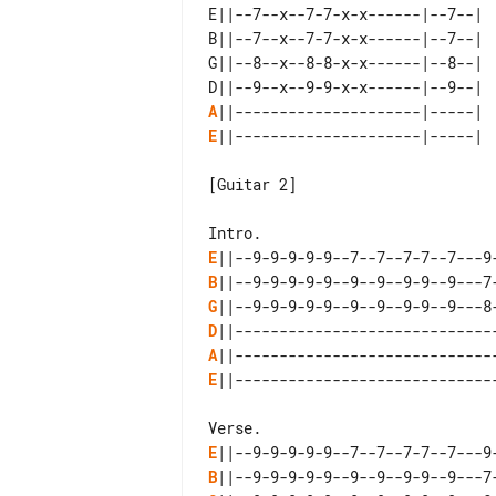
E||--7--x--7-7-x-x------|--7--|

B||--7--x--7-7-x-x------|--7--|

G||--8--x--8-8-x-x------|--8--|

A
E
||---------------------|-----|

[Guitar 2]

E
B
G
D
A
E
||------------------------------
E
B